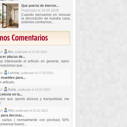
Que puerta de interior...
Publicado el 18.05.2026
Cuando pensamos en renovar
la decoración de nuestra casa,
solemos centrarnos...
imos Comentarios
por
fito
,
publicado el 23.03.2022
er placas de...
y interesante el artículo en general, salvo
rvaciones que...
por
Lorena
,
publicado el 17.03.2022
 muebles para...
 artículo
.
por
Sony
,
publicado el 12.03.2022
celeste en la...
lor que aporta dulzura y tranquilidad, me
!
por
Vivi
,
publicado el 22.02.2022
 para decorar...
s cactus ( normalmente con pinchas) 50%
universal bueno...