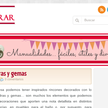
ras y gemas
0 comentarios
esa podemos tener inspirados rincones decorados con lo
 piedras y gemas… son muchos los elementos que podemos
decoraciones que aporten una nota detallista en distintos
erías, en muebles para el baño o, por supuesto, para