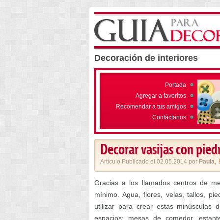
Decoración de interiores
Portada
Agregar a favoritos
Recomendar a tus amigos
Contáctanos
Decorar vasijas con pied
Artículo Publicado el 02.05.2014 por
Paula
,
Gracias a los llamados centros de m
mínimo. Agua, flores, velas, tallos,
utilizar para crear estas minúsculas 
espacios: mesas de comedor, estant