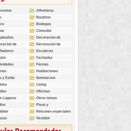
esorios
Alfombras
o
Bautizos
nco
Bodegas
ina
Comedor
pleaños
Decoracion de
Exteriores
racion de
Decoracion de
riores
Ocasiones
eñadores
Escaleras
Especiales
ejos
Fachadas
ividades
Fiestas
rias
Habitaciones
s y Estilo
Iluminacion
ines
Living
bles
Oficinas
s Lugares
Otros temas
llos
Pisos y
revestimientos
bidor
Rincones especiales
azas
Vestidor