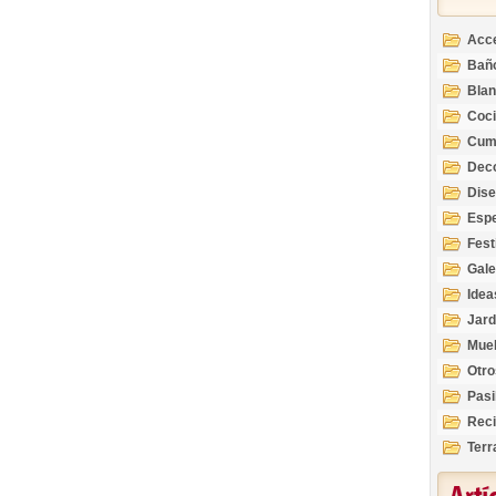
Acc
Bañ
Bla
Coc
Cum
Deco
Inte
Dis
Esp
Fest
Gale
Idea
Jard
Mue
Otro
Pasi
Reci
Terr