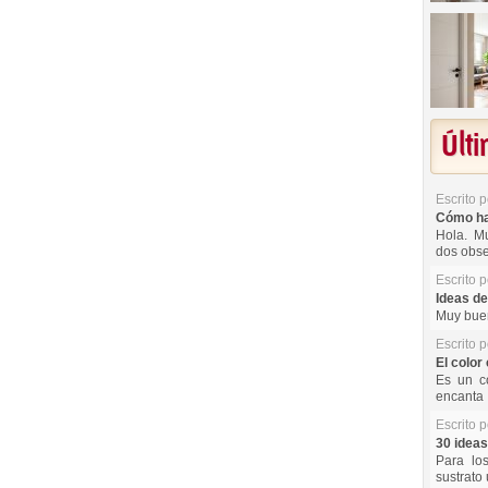
Últ
Escrito 
Cómo hac
Hola. Mu
dos obse
Escrito 
Ideas de
Muy buen
Escrito 
El color 
Es un co
encanta 
Escrito 
30 ideas
Para lo
sustrato 