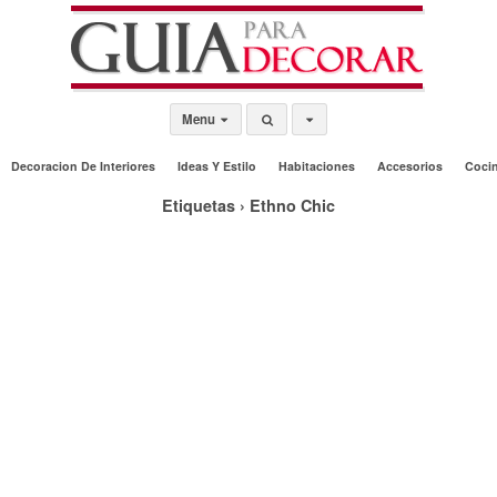
Menu
Decoracion De Interiores
Ideas Y Estilo
Habitaciones
Accesorios
Coci
Etiquetas › Ethno Chic