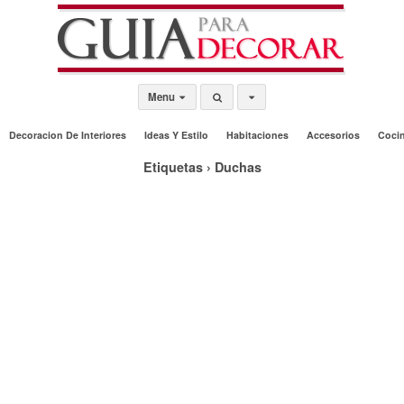
Menu
Decoracion De Interiores
Ideas Y Estilo
Habitaciones
Accesorios
Coci
Etiquetas › Duchas