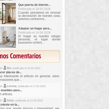
Que puerta de interior...
Publicado el 18.05.2026
Cuando pensamos en renovar
la decoración de nuestra casa,
solemos centrarnos...
Adaptar un hogar para...
Publicado el 14.04.2026
El hogar es nuestro refugio
personal, el lugar donde
buscamos confort,...
imos Comentarios
por
fito
,
publicado el 23.03.2022
er placas de...
y interesante el artículo en general, salvo
rvaciones que...
por
Lorena
,
publicado el 17.03.2022
 muebles para...
 artículo
.
por
Sony
,
publicado el 12.03.2022
celeste en la...
lor que aporta dulzura y tranquilidad, me