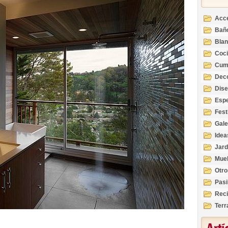
Acc
Bañ
Bla
Coc
Cum
Deco
Inte
Dis
Esp
Fest
Gale
Idea
Jard
Mue
Otro
Pasi
Reci
Terr