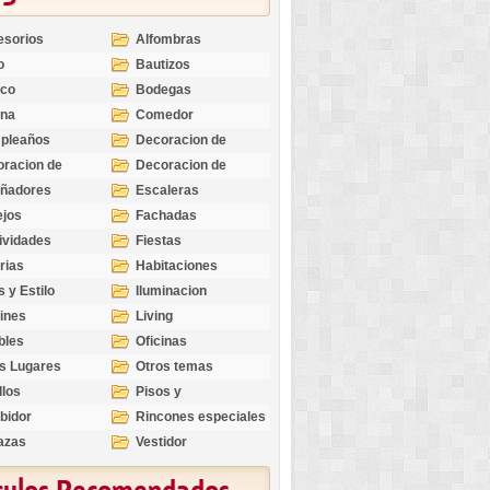
esorios
Alfombras
o
Bautizos
nco
Bodegas
ina
Comedor
pleaños
Decoracion de
Exteriores
racion de
Decoracion de
riores
Ocasiones
eñadores
Escaleras
Especiales
ejos
Fachadas
ividades
Fiestas
rias
Habitaciones
s y Estilo
Iluminacion
ines
Living
bles
Oficinas
s Lugares
Otros temas
llos
Pisos y
revestimientos
bidor
Rincones especiales
azas
Vestidor