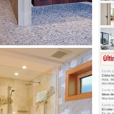
Últ
Escrito 
Cómo hac
Hola. Mu
dos obse
Escrito 
Ideas de
Muy buen
Escrito 
El color 
Es un co