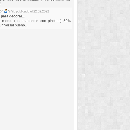
!
por
Vivi
,
publicado el 22.02.2022
 para decorar...
s cactus ( normalmente con pinchas) 50%
universal bueno...