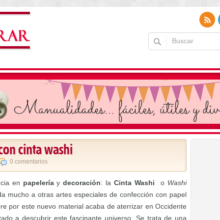
con cinta washi
0 comentarios
ncia en
papelería
y
decoración
: la
Cinta Washi
o
Washi
da mucho a otras artes especiales de confección con papel
ebre por este nuevo material acaba de aterrizar en Occidente
do a descubrir este fascinante universo. Se trata de una