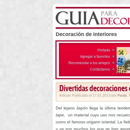
Decoración de interiores
Portada
Agregar a favoritos
Recomendar a tus amigos
Contáctanos
Divertidas decoraciones 
Artículo Publicado el 17.01.2013 por
Paula
,
Del lejano Japón llega la última tende
tape
, un material cuyo uso nos recuer
como el famoso
origami
oriental. La fi
y ya son muchos los que se han apunta