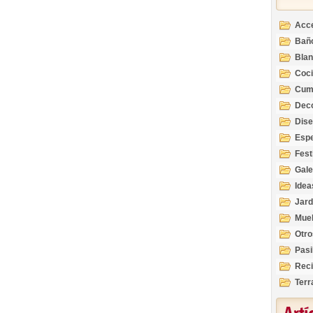
Acc
Bañ
Bla
Coc
Cum
Deco
Inte
Dis
Esp
Fest
Gale
Idea
Jard
Mue
Otro
Pasi
Reci
Terr