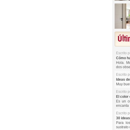
Últ
Escrito 
Cómo hac
Hola. Mu
dos obse
Escrito 
Ideas de
Muy buen
Escrito 
El color 
Es un co
encanta 
Escrito 
30 ideas
Para lo
sustrato 