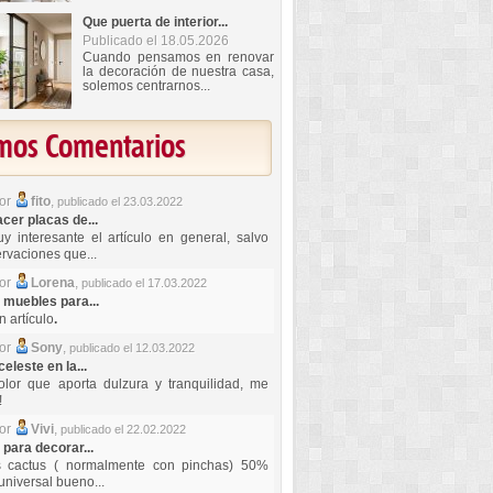
Que puerta de interior...
Publicado el 18.05.2026
Cuando pensamos en renovar
la decoración de nuestra casa,
solemos centrarnos...
imos Comentarios
por
fito
,
publicado el 23.03.2022
er placas de...
y interesante el artículo en general, salvo
rvaciones que...
por
Lorena
,
publicado el 17.03.2022
 muebles para...
 artículo
.
por
Sony
,
publicado el 12.03.2022
celeste en la...
lor que aporta dulzura y tranquilidad, me
!
por
Vivi
,
publicado el 22.02.2022
 para decorar...
s cactus ( normalmente con pinchas) 50%
universal bueno...