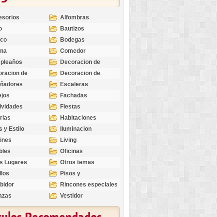
esorios
Alfombras
o
Bautizos
nco
Bodegas
ina
Comedor
pleaños
Decoracion de
Exteriores
racion de
Decoracion de
riores
Ocasiones
eñadores
Escaleras
Especiales
ejos
Fachadas
ividades
Fiestas
rias
Habitaciones
s y Estilo
Iluminacion
ines
Living
bles
Oficinas
s Lugares
Otros temas
llos
Pisos y
revestimientos
bidor
Rincones especiales
azas
Vestidor