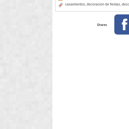
casamientos
,
decoracion de fiestas
,
deco
Shares