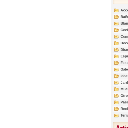
Acc
Bañ
Bla
Coc
Cum
Deco
Inte
Dis
Esp
Fest
Gale
Idea
Jard
Mue
Otro
Pasi
Reci
Terr