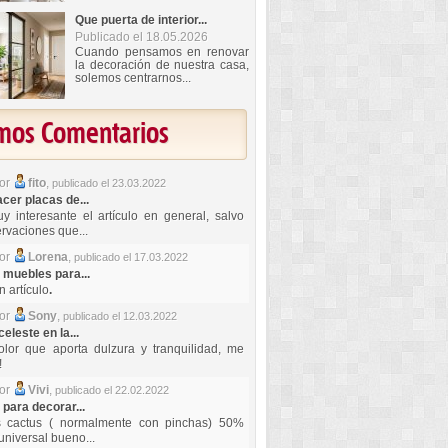
Que puerta de interior...
Publicado el 18.05.2026
Cuando pensamos en renovar
la decoración de nuestra casa,
solemos centrarnos...
imos Comentarios
por
fito
,
publicado el 23.03.2022
er placas de...
y interesante el artículo en general, salvo
rvaciones que...
por
Lorena
,
publicado el 17.03.2022
 muebles para...
 artículo
.
por
Sony
,
publicado el 12.03.2022
celeste en la...
lor que aporta dulzura y tranquilidad, me
!
por
Vivi
,
publicado el 22.02.2022
 para decorar...
s cactus ( normalmente con pinchas) 50%
universal bueno...