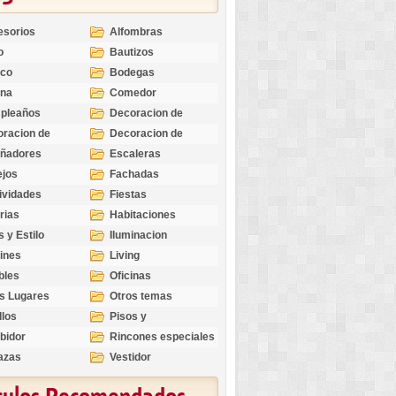
esorios
Alfombras
o
Bautizos
nco
Bodegas
ina
Comedor
pleaños
Decoracion de
Exteriores
racion de
Decoracion de
riores
Ocasiones
eñadores
Escaleras
Especiales
ejos
Fachadas
ividades
Fiestas
rias
Habitaciones
s y Estilo
Iluminacion
ines
Living
bles
Oficinas
s Lugares
Otros temas
llos
Pisos y
revestimientos
bidor
Rincones especiales
azas
Vestidor