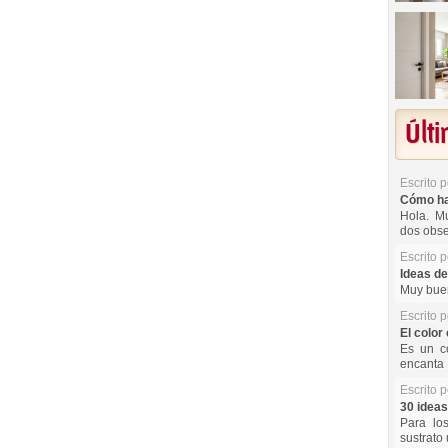
Últ
Escrito 
Cómo hac
Hola. Mu
dos obse
Escrito 
Ideas de
Muy buen
Escrito 
El color 
Es un co
encanta 
Escrito 
30 ideas
Para lo
sustrato 