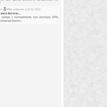
!
por
Vivi
,
publicado el 22.02.2022
 para decorar...
s cactus ( normalmente con pinchas) 50%
universal bueno...