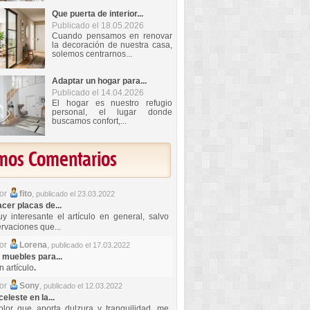
Que puerta de interior...
Publicado el 18.05.2026
Cuando pensamos en renovar
la decoración de nuestra casa,
solemos centrarnos...
Adaptar un hogar para...
Publicado el 14.04.2026
El hogar es nuestro refugio
personal, el lugar donde
buscamos confort,...
imos Comentarios
por
fito
,
publicado el 23.03.2022
er placas de...
y interesante el artículo en general, salvo
rvaciones que...
por
Lorena
,
publicado el 17.03.2022
 muebles para...
 artículo
.
por
Sony
,
publicado el 12.03.2022
celeste en la...
lor que aporta dulzura y tranquilidad, me