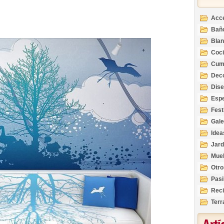
Acc
Bañ
Bla
Coc
Cum
Deco
Inte
Dis
Esp
Fest
Gale
Idea
Jard
Mue
Otro
Pasi
Reci
Terr