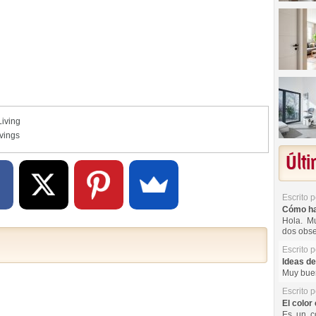
Living
ivings
Últ
Escrito 
Cómo hac
Hola. Mu
dos obse
Escrito 
Ideas de
Muy buen
Escrito 
El color 
Es un co