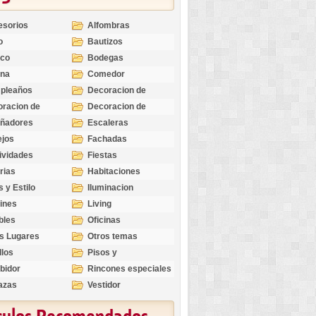
esorios
Alfombras
o
Bautizos
nco
Bodegas
ina
Comedor
pleaños
Decoracion de
Exteriores
racion de
Decoracion de
riores
Ocasiones
eñadores
Escaleras
Especiales
ejos
Fachadas
ividades
Fiestas
rias
Habitaciones
s y Estilo
Iluminacion
ines
Living
bles
Oficinas
s Lugares
Otros temas
llos
Pisos y
revestimientos
bidor
Rincones especiales
azas
Vestidor