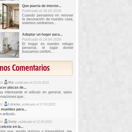
Que puerta de interior...
Publicado el 18.05.2026
Cuando pensamos en renovar
la decoración de nuestra casa,
solemos centrarnos...
Adaptar un hogar para...
Publicado el 14.04.2026
El hogar es nuestro refugio
personal, el lugar donde
buscamos confort,...
imos Comentarios
por
fito
,
publicado el 23.03.2022
er placas de...
y interesante el artículo en general, salvo
rvaciones que...
por
Lorena
,
publicado el 17.03.2022
 muebles para...
 artículo
.
por
Sony
,
publicado el 12.03.2022
celeste en la...
lor que aporta dulzura y tranquilidad, me