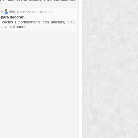
!
por
Vivi
,
publicado el 22.02.2022
 para decorar...
s cactus ( normalmente con pinchas) 50%
universal bueno...