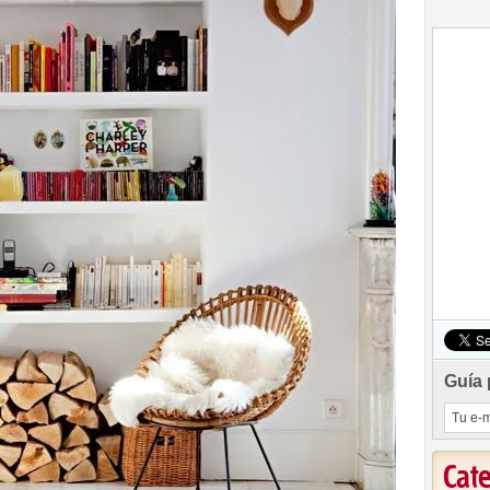
Guía 
Cat