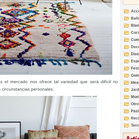
Acc
Bañ
Bla
Coc
Cum
Deco
Inte
Dis
Esp
Fest
Gale
 el mercado nos ofrece tal variedad que será difícil no
Idea
 circunstancias personales.
Jard
Mue
Otro
Pasi
Reci
Terr