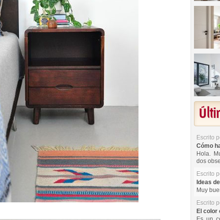
Últ
Escrito 
Cómo hac
Hola. Mu
dos obse
Escrito 
Ideas de
Muy buen
Escrito 
El color 
Es un co