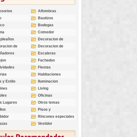
esorios
Alfombras
o
Bautizos
nco
Bodegas
ina
Comedor
pleaños
Decoracion de
Exteriores
racion de
Decoracion de
riores
Ocasiones
eñadores
Escaleras
Especiales
ejos
Fachadas
ividades
Fiestas
rias
Habitaciones
s y Estilo
Iluminacion
ines
Living
bles
Oficinas
s Lugares
Otros temas
llos
Pisos y
revestimientos
bidor
Rincones especiales
azas
Vestidor