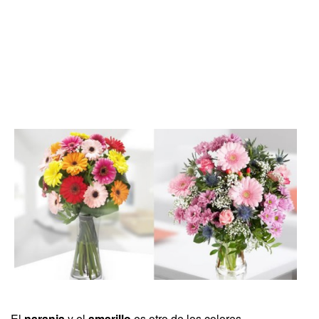
El
naranja
y el
amarillo
es otro de los colores