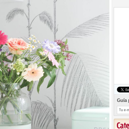
Guía 
Cat