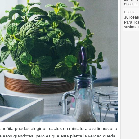
encanta 
Escrito 
30 ideas
Para lo
sustrato 
queñita puedes elegir un cactus en miniatura o si tienes una
 esos grandotes, pero es que esta planta la verdad queda