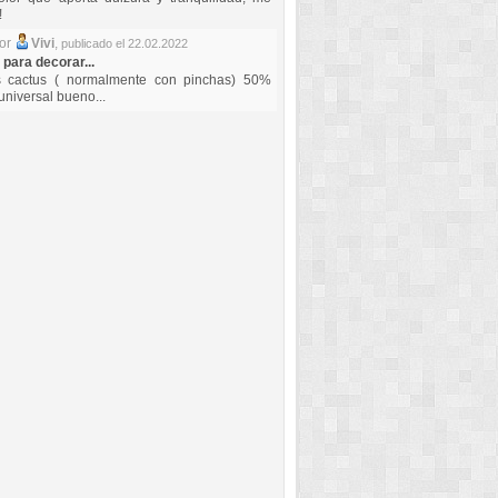
!
por
Vivi
,
publicado el 22.02.2022
 para decorar...
s cactus ( normalmente con pinchas) 50%
universal bueno...