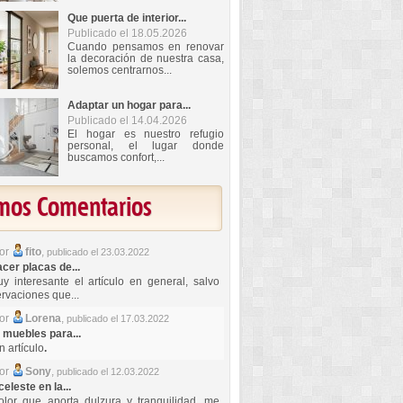
Que puerta de interior...
Publicado el 18.05.2026
Cuando pensamos en renovar
la decoración de nuestra casa,
solemos centrarnos...
Adaptar un hogar para...
Publicado el 14.04.2026
El hogar es nuestro refugio
personal, el lugar donde
buscamos confort,...
imos Comentarios
por
fito
,
publicado el 23.03.2022
er placas de...
y interesante el artículo en general, salvo
rvaciones que...
por
Lorena
,
publicado el 17.03.2022
 muebles para...
 artículo
.
por
Sony
,
publicado el 12.03.2022
celeste en la...
lor que aporta dulzura y tranquilidad, me