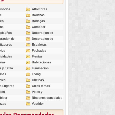
esorios
Alfombras
o
Bautizos
nco
Bodegas
ina
Comedor
pleaños
Decoracion de
Exteriores
racion de
Decoracion de
riores
Ocasiones
eñadores
Escaleras
Especiales
ejos
Fachadas
ividades
Fiestas
rias
Habitaciones
s y Estilo
Iluminacion
ines
Living
bles
Oficinas
s Lugares
Otros temas
llos
Pisos y
revestimientos
bidor
Rincones especiales
azas
Vestidor