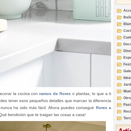
Acc
Bañ
Bla
Coc
Cum
Deco
Inte
Dis
Esp
Fest
Gale
Idea
Jard
Mue
ecorar la cocina con
ramos de flores
o plantas, lo que a ti
Otro
des tener esos pequeños detalles que marcan la diferencia
Pasi
s nunca ha sido más fácil. Ahora puedes conseguir
flores a
Reci
 ¡Qué bendición que te traigan las cosas a casa!
Terr