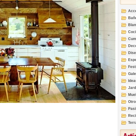
Acc
Bañ
Bla
Coc
Cum
Deco
Inte
Dis
Esp
Fest
Gale
Idea
Jard
Mue
Otro
Pasi
Reci
Terr