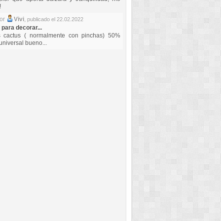
!
por
Vivi
,
publicado el 22.02.2022
 para decorar...
s cactus ( normalmente con pinchas) 50%
universal bueno...