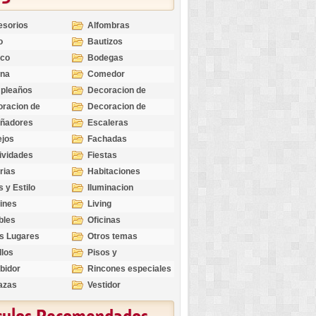
esorios
Alfombras
o
Bautizos
nco
Bodegas
ina
Comedor
pleaños
Decoracion de
Exteriores
racion de
Decoracion de
riores
Ocasiones
eñadores
Escaleras
Especiales
ejos
Fachadas
ividades
Fiestas
rias
Habitaciones
s y Estilo
Iluminacion
ines
Living
bles
Oficinas
s Lugares
Otros temas
llos
Pisos y
revestimientos
bidor
Rincones especiales
azas
Vestidor