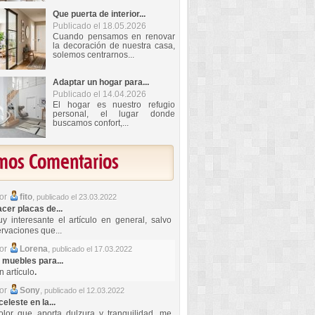
Que puerta de interior...
Publicado el 18.05.2026
Cuando pensamos en renovar
la decoración de nuestra casa,
solemos centrarnos...
Adaptar un hogar para...
Publicado el 14.04.2026
El hogar es nuestro refugio
personal, el lugar donde
buscamos confort,...
imos Comentarios
por
fito
,
publicado el 23.03.2022
er placas de...
y interesante el artículo en general, salvo
rvaciones que...
por
Lorena
,
publicado el 17.03.2022
 muebles para...
 artículo
.
por
Sony
,
publicado el 12.03.2022
celeste en la...
lor que aporta dulzura y tranquilidad, me