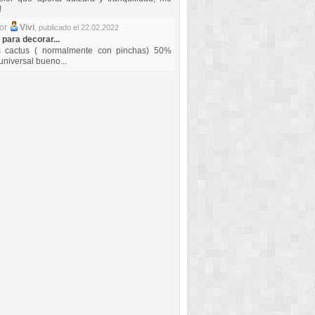
!
por
Vivi
,
publicado el 22.02.2022
 para decorar...
s cactus ( normalmente con pinchas) 50%
universal bueno...