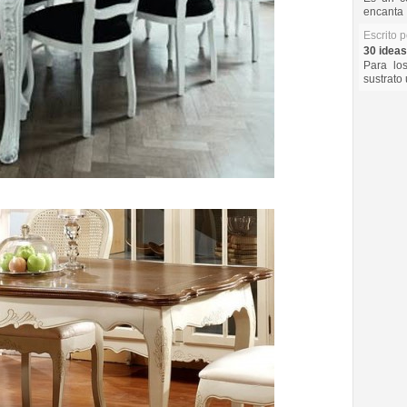
encanta 
Escrito 
30 ideas
Para lo
sustrato 