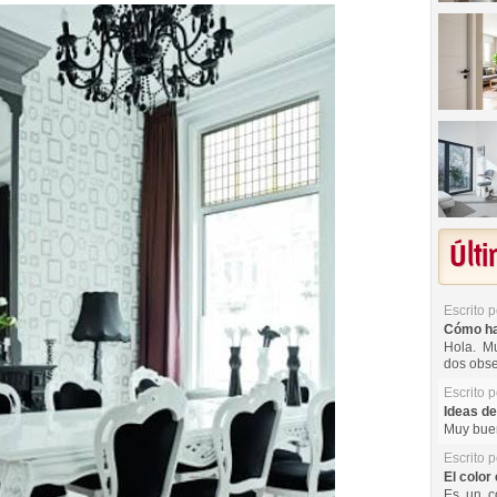
Últ
Escrito 
Cómo hac
Hola. Mu
dos obse
Escrito 
Ideas de
Muy buen
Escrito 
El color 
Es un co