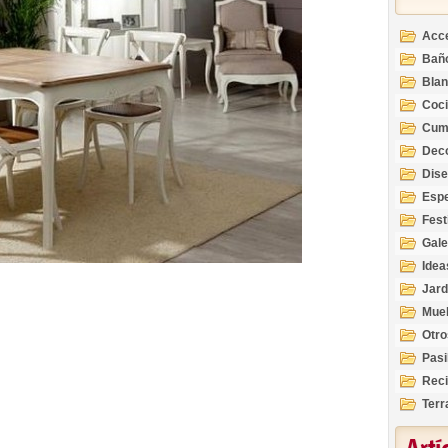
Acc
Bañ
Bla
Coc
Cum
Deco
Inte
Dis
Esp
Fest
Gale
Idea
Jard
Mue
Otro
Pasi
Reci
Terr