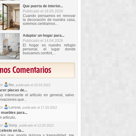
Que puerta de interior...
Publicado el 18.05.2026
Cuando pensamos en renovar
la decoración de nuestra casa,
solemos centrarnos...
Adaptar un hogar para...
Publicado el 14.04.2026
El hogar es nuestro refugio
personal, el lugar donde
buscamos confort,...
imos Comentarios
por
fito
,
publicado el 23.03.2022
er placas de...
y interesante el artículo en general, salvo
rvaciones que...
por
Lorena
,
publicado el 17.03.2022
 muebles para...
 artículo
.
por
Sony
,
publicado el 12.03.2022
celeste en la...
lor que aporta dulzura y tranquilidad, me