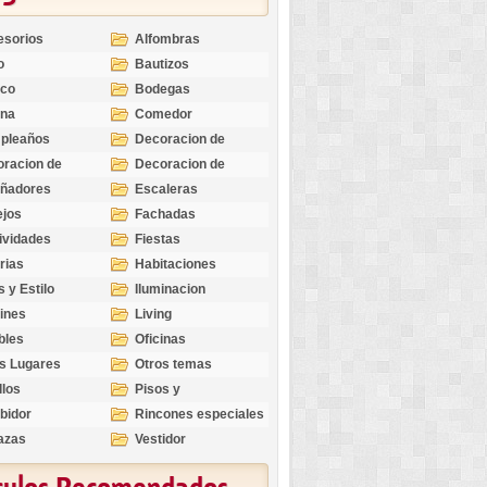
esorios
Alfombras
o
Bautizos
nco
Bodegas
ina
Comedor
pleaños
Decoracion de
Exteriores
racion de
Decoracion de
riores
Ocasiones
eñadores
Escaleras
Especiales
ejos
Fachadas
ividades
Fiestas
rias
Habitaciones
s y Estilo
Iluminacion
ines
Living
bles
Oficinas
s Lugares
Otros temas
llos
Pisos y
revestimientos
bidor
Rincones especiales
azas
Vestidor