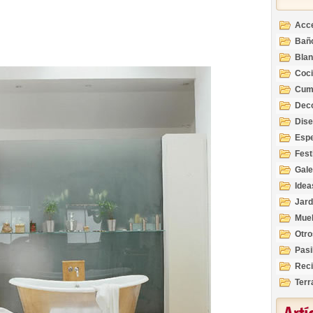
Acc
Bañ
Bla
Coc
Cum
Deco
Inte
Dis
Esp
Fest
Gale
Idea
Jard
Mue
Otro
Pasi
Reci
Terr