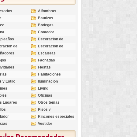
esorios
Alfombras
o
Bautizos
nco
Bodegas
ina
Comedor
pleaños
Decoracion de
Exteriores
racion de
Decoracion de
riores
Ocasiones
eñadores
Escaleras
Especiales
ejos
Fachadas
ividades
Fiestas
rias
Habitaciones
s y Estilo
Iluminacion
ines
Living
bles
Oficinas
s Lugares
Otros temas
llos
Pisos y
revestimientos
bidor
Rincones especiales
azas
Vestidor