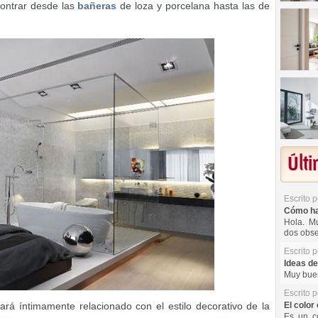
contrar desde las
bañeras
de loza y porcelana hasta las de
Últ
Escrito 
Cómo hac
Hola. Mu
dos obse
Escrito 
Ideas de
Muy buen
Escrito 
ará íntimamente relacionado con el estilo decorativo de la
El color 
Es un co