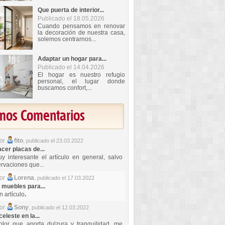
Que puerta de interior...
Publicado el 18.05.2026
Cuando pensamos en renovar
la decoración de nuestra casa,
solemos centrarnos...
Adaptar un hogar para...
Publicado el 14.04.2026
El hogar es nuestro refugio
personal, el lugar donde
buscamos confort,...
imos Comentarios
por
fito
,
publicado el 23.03.2022
er placas de...
y interesante el artículo en general, salvo
rvaciones que...
por
Lorena
,
publicado el 17.03.2022
 muebles para...
 artículo
.
por
Sony
,
publicado el 12.03.2022
celeste en la...
lor que aporta dulzura y tranquilidad, me