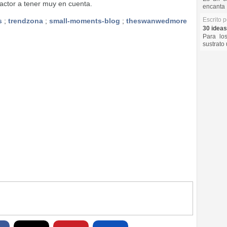
factor a tener muy en cuenta.
encanta 
Escrito 
s
;
trendzona
;
small-moments-blog
;
theswanwedmore
30 ideas
Para lo
sustrato 