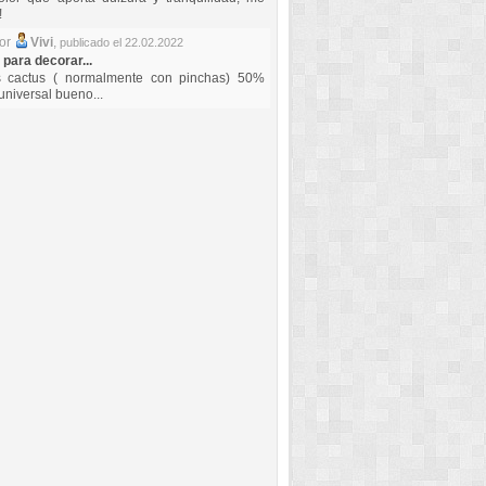
!
por
Vivi
,
publicado el 22.02.2022
 para decorar...
s cactus ( normalmente con pinchas) 50%
universal bueno...