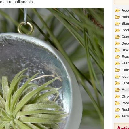
o es una tillandsia.
Acc
Bañ
Bla
Coc
Cum
Deco
Inte
Dis
Esp
Fest
Gale
Idea
Jard
Mue
Otro
Pasi
Reci
Terr