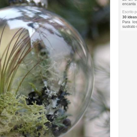
encanta 
Escrito 
30 ideas
Para lo
sustrato 