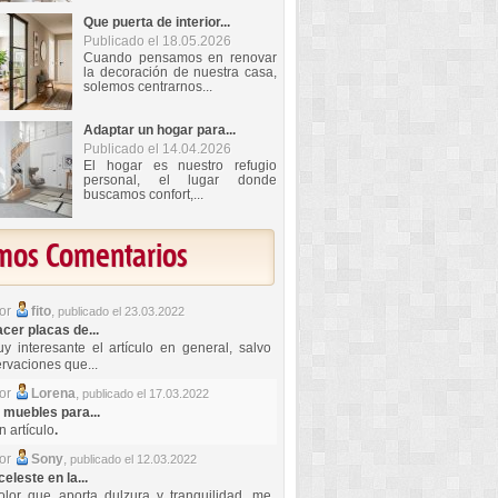
Que puerta de interior...
Publicado el 18.05.2026
Cuando pensamos en renovar
la decoración de nuestra casa,
solemos centrarnos...
Adaptar un hogar para...
Publicado el 14.04.2026
El hogar es nuestro refugio
personal, el lugar donde
buscamos confort,...
imos Comentarios
por
fito
,
publicado el 23.03.2022
er placas de...
y interesante el artículo en general, salvo
rvaciones que...
por
Lorena
,
publicado el 17.03.2022
 muebles para...
 artículo
.
por
Sony
,
publicado el 12.03.2022
celeste en la...
lor que aporta dulzura y tranquilidad, me