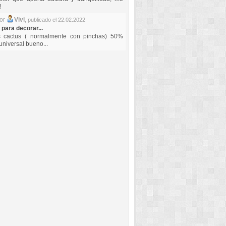
!
por
Vivi
,
publicado el 22.02.2022
 para decorar...
s cactus ( normalmente con pinchas) 50%
universal bueno...