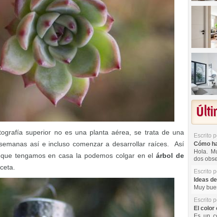
Últ
ografía superior no es una planta aérea, se trata de una
Escrito 
 semanas así e incluso comenzar a desarrollar raíces. Así
Cómo hac
Hola. Mu
ta que tengamos en casa la podemos colgar en el
árbol de
dos obse
ceta.
Escrito 
Ideas de
Muy buen
Escrito 
El color 
Es un co