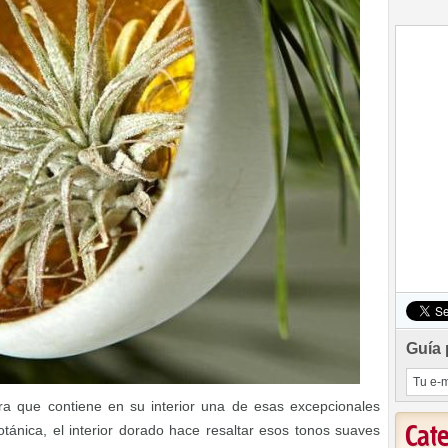
Guía 
a que contiene en su interior una de esas excepcionales
Cat
otánica, el interior dorado hace resaltar esos tonos suaves