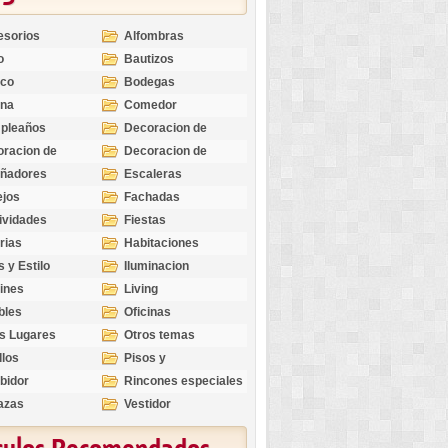
esorios
Alfombras
o
Bautizos
nco
Bodegas
ina
Comedor
pleaños
Decoracion de
Exteriores
racion de
Decoracion de
riores
Ocasiones
eñadores
Escaleras
Especiales
ejos
Fachadas
ividades
Fiestas
rias
Habitaciones
s y Estilo
Iluminacion
ines
Living
bles
Oficinas
s Lugares
Otros temas
llos
Pisos y
revestimientos
bidor
Rincones especiales
azas
Vestidor