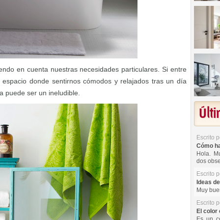
endo en cuenta nuestras necesidades particulares. Si entre
 espacio donde sentirnos cómodos y relajados tras un día
 puede ser un ineludible.
Últ
Escrito 
Cómo hac
Hola. Mu
dos obse
Escrito 
Ideas de
Muy buen
Escrito 
El color 
Es un co