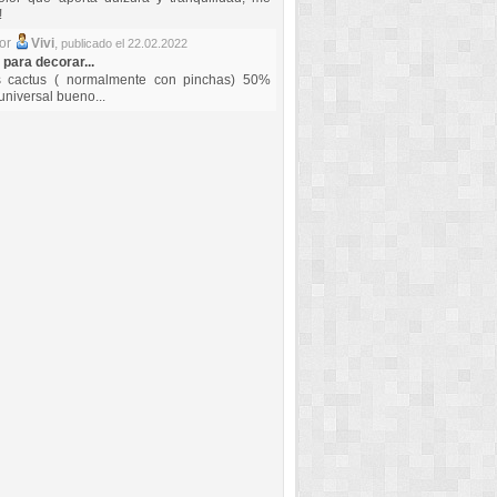
!
por
Vivi
,
publicado el 22.02.2022
 para decorar...
s cactus ( normalmente con pinchas) 50%
universal bueno...