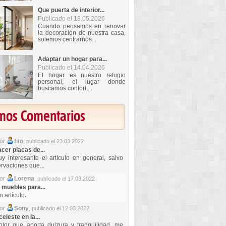
Que puerta de interior...
Publicado el 18.05.2026
Cuando pensamos en renovar
la decoración de nuestra casa,
solemos centrarnos...
Adaptar un hogar para...
Publicado el 14.04.2026
El hogar es nuestro refugio
personal, el lugar donde
buscamos confort,...
imos Comentarios
por
fito
,
publicado el 23.03.2022
er placas de...
y interesante el artículo en general, salvo
rvaciones que...
por
Lorena
,
publicado el 17.03.2022
 muebles para...
 artículo
.
por
Sony
,
publicado el 12.03.2022
celeste en la...
lor que aporta dulzura y tranquilidad, me