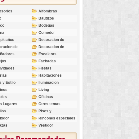
esorios
Alfombras
o
Bautizos
nco
Bodegas
ina
Comedor
pleaños
Decoracion de
Exteriores
racion de
Decoracion de
riores
Ocasiones
eñadores
Escaleras
Especiales
ejos
Fachadas
ividades
Fiestas
rias
Habitaciones
s y Estilo
Iluminacion
ines
Living
bles
Oficinas
s Lugares
Otros temas
llos
Pisos y
revestimientos
bidor
Rincones especiales
azas
Vestidor