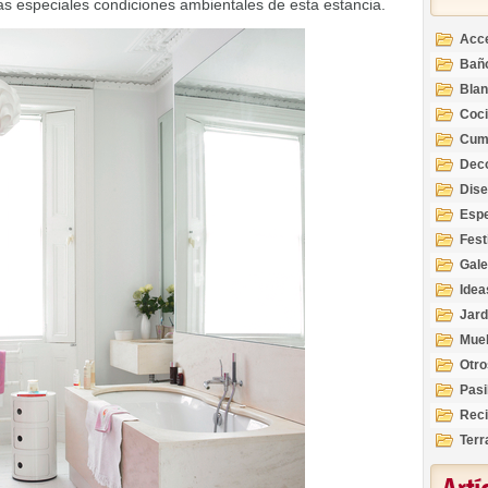
as especiales condiciones ambientales de esta estancia.
Acc
Bañ
Bla
Coc
Cum
Deco
Inte
Dis
Esp
Fest
Gale
Idea
Jard
Mue
Otro
Pasi
Reci
Terr