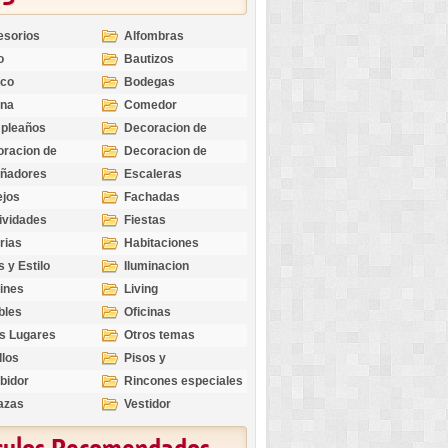
esorios
Alfombras
o
Bautizos
nco
Bodegas
ina
Comedor
pleaños
Decoracion de
Exteriores
racion de
Decoracion de
riores
Ocasiones
eñadores
Escaleras
Especiales
ejos
Fachadas
ividades
Fiestas
rias
Habitaciones
s y Estilo
Iluminacion
ines
Living
bles
Oficinas
s Lugares
Otros temas
llos
Pisos y
revestimientos
bidor
Rincones especiales
azas
Vestidor