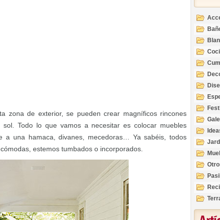
Acc
Bañ
Bla
Coc
Cum
Deco
Inte
Dis
Esp
Fest
a zona de exterior, se pueden crear magníficos rincones
Gale
el sol. Todo lo que vamos a necesitar es colocar muebles
Idea
re a una hamaca, divanes, mecedoras… Ya sabéis, todos
Jard
s cómodas, estemos tumbados o incorporados.
Mue
Otro
Pasi
Reci
Terr