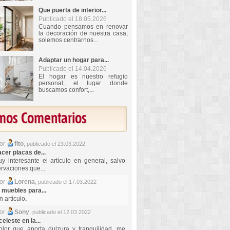
Que puerta de interior...
Publicado el 18.05.2026
Cuando pensamos en renovar
la decoración de nuestra casa,
solemos centrarnos...
Adaptar un hogar para...
Publicado el 14.04.2026
El hogar es nuestro refugio
personal, el lugar donde
buscamos confort,...
imos Comentarios
por
fito
,
publicado el 23.03.2022
er placas de...
y interesante el artículo en general, salvo
rvaciones que...
por
Lorena
,
publicado el 17.03.2022
 muebles para...
 artículo
.
por
Sony
,
publicado el 12.03.2022
celeste en la...
lor que aporta dulzura y tranquilidad, me