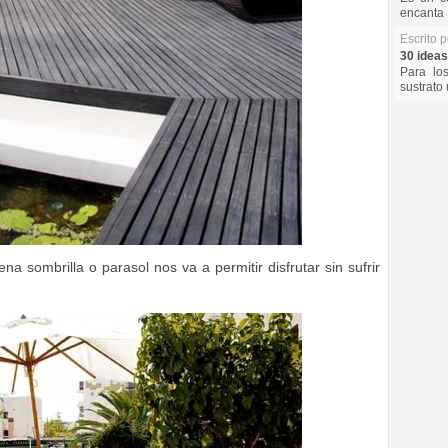
encanta 
Escrito 
30 ideas
Para lo
sustrato 
ena sombrilla o parasol nos va a permitir disfrutar sin sufrir