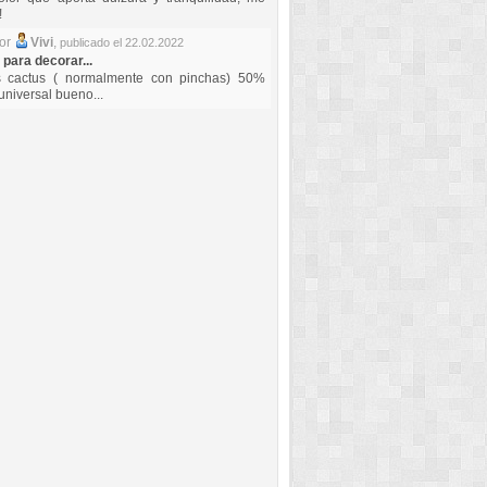
!
por
Vivi
,
publicado el 22.02.2022
 para decorar...
s cactus ( normalmente con pinchas) 50%
universal bueno...