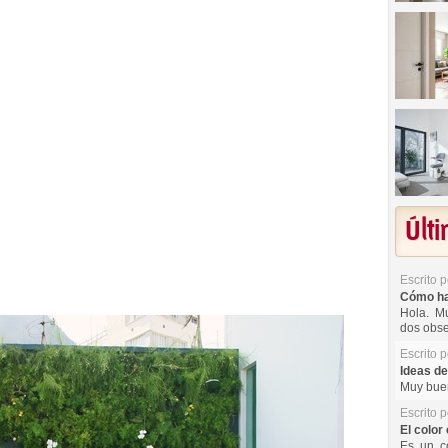
Últ
Escrito 
Cómo hac
Hola. Mu
dos obse
Escrito 
Ideas de
Muy buen
Escrito 
El color 
Es un co