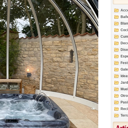
Acc
Bañ
Bla
Coc
Cum
Deco
Inte
Dis
Esp
Fest
Gale
Idea
Jard
Mue
Otro
Pasi
Reci
Terr