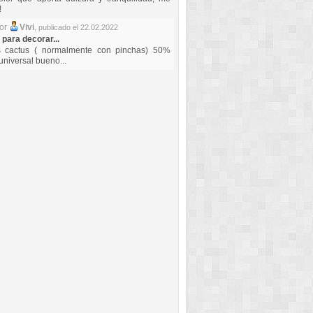
!
por
Vivi
,
publicado el 22.02.2022
 para decorar...
s cactus ( normalmente con pinchas) 50%
universal bueno...