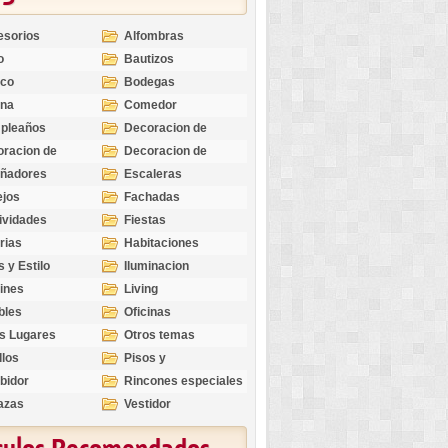
esorios
Alfombras
o
Bautizos
nco
Bodegas
ina
Comedor
pleaños
Decoracion de
Exteriores
racion de
Decoracion de
riores
Ocasiones
eñadores
Escaleras
Especiales
ejos
Fachadas
ividades
Fiestas
rias
Habitaciones
s y Estilo
Iluminacion
ines
Living
bles
Oficinas
s Lugares
Otros temas
llos
Pisos y
revestimientos
bidor
Rincones especiales
azas
Vestidor