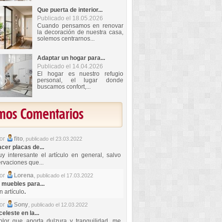
Que puerta de interior...
Publicado el 18.05.2026
Cuando pensamos en renovar
la decoración de nuestra casa,
solemos centrarnos...
Adaptar un hogar para...
Publicado el 14.04.2026
El hogar es nuestro refugio
personal, el lugar donde
buscamos confort,...
imos Comentarios
por
fito
,
publicado el 23.03.2022
er placas de...
y interesante el artículo en general, salvo
rvaciones que...
por
Lorena
,
publicado el 17.03.2022
 muebles para...
 artículo
.
por
Sony
,
publicado el 12.03.2022
celeste en la...
lor que aporta dulzura y tranquilidad, me