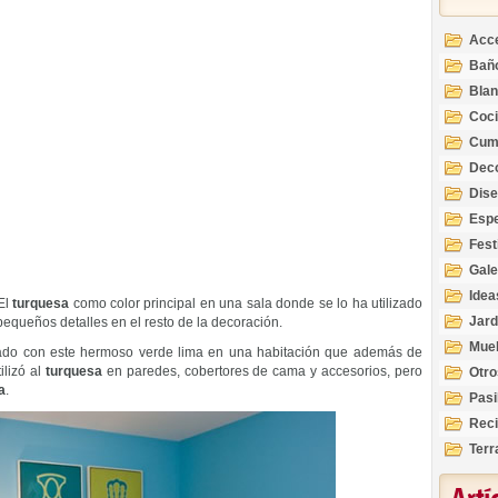
Acc
Bañ
Bla
Coc
Cum
Deco
Inte
Dis
Esp
Fest
Gale
Idea
El
turquesa
como color principal en una sala donde se lo ha utilizado
Jard
pequeños detalles en el resto de la decoración.
Mue
ado con este hermoso verde lima en una habitación que además de
ilizó al
turquesa
en paredes, cobertores de cama y accesorios, pero
Otro
a
.
Pasi
Reci
Terr