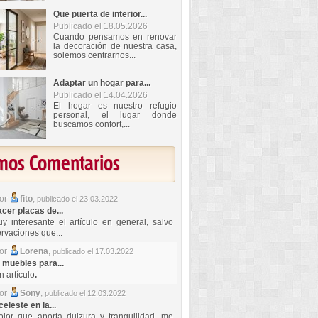
Que puerta de interior...
Publicado el 18.05.2026
Cuando pensamos en renovar
la decoración de nuestra casa,
solemos centrarnos...
Adaptar un hogar para...
Publicado el 14.04.2026
El hogar es nuestro refugio
personal, el lugar donde
buscamos confort,...
imos Comentarios
por
fito
,
publicado el 23.03.2022
er placas de...
y interesante el artículo en general, salvo
rvaciones que...
por
Lorena
,
publicado el 17.03.2022
 muebles para...
 artículo
.
por
Sony
,
publicado el 12.03.2022
celeste en la...
lor que aporta dulzura y tranquilidad, me