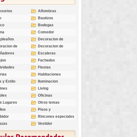
esorios
Alfombras
o
Bautizos
nco
Bodegas
ina
Comedor
pleaños
Decoracion de
Exteriores
racion de
Decoracion de
riores
Ocasiones
eñadores
Escaleras
Especiales
ejos
Fachadas
ividades
Fiestas
rias
Habitaciones
s y Estilo
Iluminacion
ines
Living
bles
Oficinas
s Lugares
Otros temas
llos
Pisos y
revestimientos
bidor
Rincones especiales
azas
Vestidor