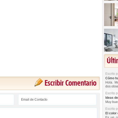
Últ
Escrito 
Cómo hac
Escribir Comentario
Hola. Mu
dos obse
Escrito 
Ideas de
Muy buen
Escrito 
El color 
Es un co