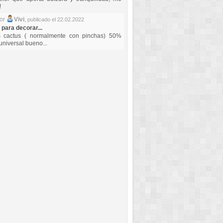
!
por
Vivi
,
publicado el 22.02.2022
 para decorar...
s cactus ( normalmente con pinchas) 50%
universal bueno...