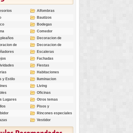
esorios
Alfombras
o
Bautizos
nco
Bodegas
ina
Comedor
pleaños
Decoracion de
Exteriores
racion de
Decoracion de
riores
Ocasiones
eñadores
Escaleras
Especiales
ejos
Fachadas
ividades
Fiestas
rias
Habitaciones
s y Estilo
Iluminacion
ines
Living
bles
Oficinas
s Lugares
Otros temas
llos
Pisos y
revestimientos
bidor
Rincones especiales
azas
Vestidor