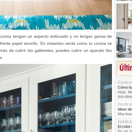
 cocina tengan un aspecto anticuado y no tengas ganas de
frente papel aironfix. En instantes verás como tu cocina se
más de cubrir los gabinetes, puedes cubrir un aparato feo
s.
Últ
Escrito 
Cómo hac
Hola. Mu
dos obse
Escrito 
Ideas de
Muy buen
Escrito 
El color 
Es un co