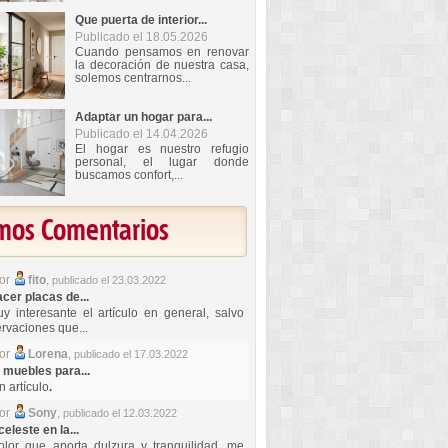
Que puerta de interior...
Publicado el 18.05.2026
Cuando pensamos en renovar
la decoración de nuestra casa,
solemos centrarnos...
Adaptar un hogar para...
Publicado el 14.04.2026
El hogar es nuestro refugio
personal, el lugar donde
buscamos confort,...
imos Comentarios
por
fito
,
publicado el 23.03.2022
er placas de...
y interesante el artículo en general, salvo
rvaciones que...
por
Lorena
,
publicado el 17.03.2022
 muebles para...
 artículo
.
por
Sony
,
publicado el 12.03.2022
celeste en la...
lor que aporta dulzura y tranquilidad, me