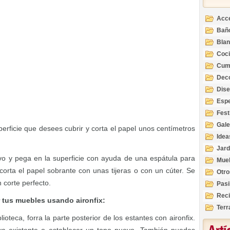
Acc
Bañ
Bla
Coc
Cum
Deco
Inte
Dis
Esp
Fest
Gale
perficie que desees cubrir y corta el papel unos centímetros
Idea
Jard
vo y pega en la superficie con ayuda de una espátula para
Mue
orta el papel sobrante con unas tijeras o con un cúter. Se
Otro
 corte perfecto.
Pasi
Reci
r tus muebles usando aironfix:
Terr
lioteca, forra la parte posterior de los estantes con aironfix.