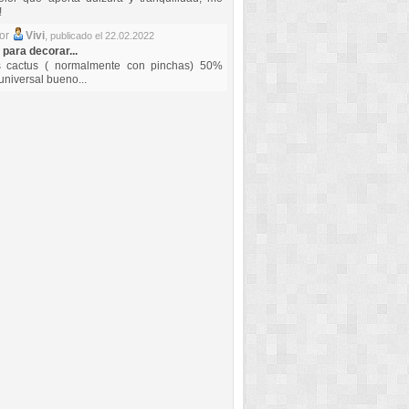
!
por
Vivi
,
publicado el 22.02.2022
 para decorar...
s cactus ( normalmente con pinchas) 50%
universal bueno...