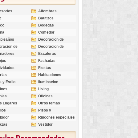
esorios
Alfombras
o
Bautizos
nco
Bodegas
ina
Comedor
pleaños
Decoracion de
Exteriores
racion de
Decoracion de
riores
Ocasiones
eñadores
Escaleras
Especiales
ejos
Fachadas
ividades
Fiestas
rias
Habitaciones
s y Estilo
Iluminacion
ines
Living
bles
Oficinas
s Lugares
Otros temas
llos
Pisos y
revestimientos
bidor
Rincones especiales
azas
Vestidor