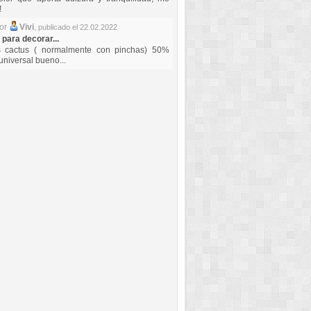
!
por
Vivi
,
publicado el 22.02.2022
 para decorar...
s cactus ( normalmente con pinchas) 50%
universal bueno...