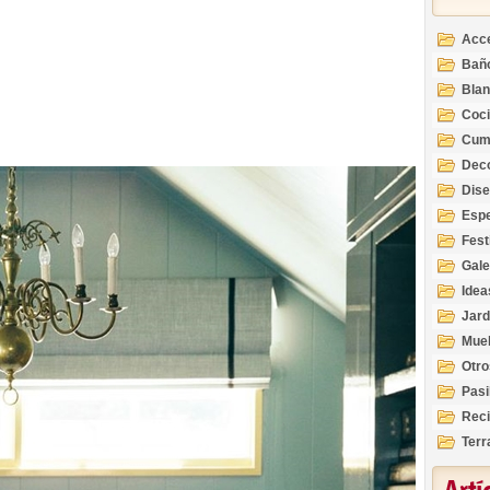
Acc
Bañ
Bla
Coc
Cum
Deco
Inte
Dis
Esp
Fest
Gale
Idea
Jard
Mue
Otro
Pasi
Reci
Terr