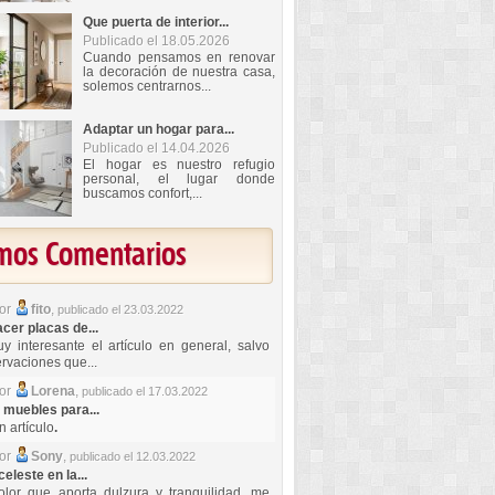
Que puerta de interior...
Publicado el 18.05.2026
Cuando pensamos en renovar
la decoración de nuestra casa,
solemos centrarnos...
Adaptar un hogar para...
Publicado el 14.04.2026
El hogar es nuestro refugio
personal, el lugar donde
buscamos confort,...
imos Comentarios
por
fito
,
publicado el 23.03.2022
er placas de...
y interesante el artículo en general, salvo
rvaciones que...
por
Lorena
,
publicado el 17.03.2022
 muebles para...
 artículo
.
por
Sony
,
publicado el 12.03.2022
celeste en la...
lor que aporta dulzura y tranquilidad, me