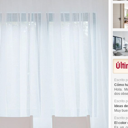
Últ
Escrito 
Cómo hac
Hola. Mu
dos obse
Escrito 
Ideas de
Muy buen
Escrito 
El color 
Es un co