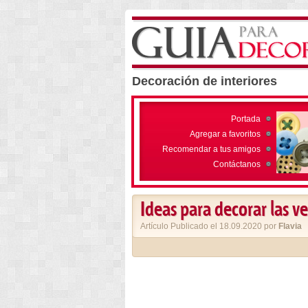
Decoración de interiores
Portada
Agregar a favoritos
Recomendar a tus amigos
Contáctanos
Ideas para decorar las v
Artículo Publicado el 18.09.2020 por
Flavia