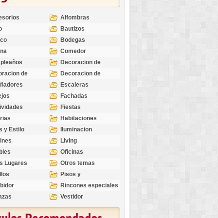
esorios
Alfombras
o
Bautizos
nco
Bodegas
ina
Comedor
pleaños
Decoracion de
Exteriores
racion de
Decoracion de
riores
Ocasiones
eñadores
Escaleras
Especiales
ejos
Fachadas
ividades
Fiestas
rias
Habitaciones
s y Estilo
Iluminacion
ines
Living
bles
Oficinas
s Lugares
Otros temas
llos
Pisos y
revestimientos
bidor
Rincones especiales
azas
Vestidor