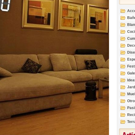
Acc
Bañ
Bla
Coc
Cum
Deco
Inte
Dis
Esp
Fest
Gale
Idea
Jard
Mue
Otro
Pasi
Reci
Terr