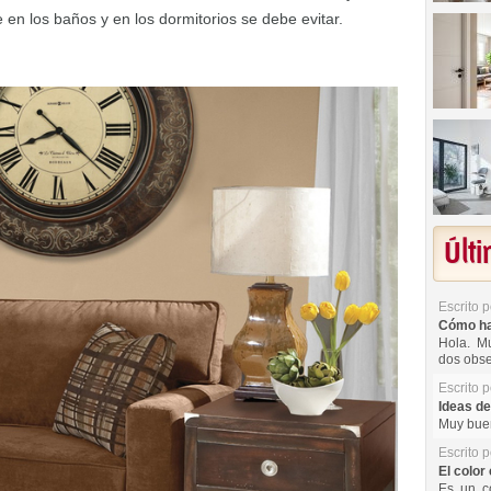
e en los baños y en los dormitorios se debe evitar.
Últ
Escrito 
Cómo hac
Hola. Mu
dos obse
Escrito 
Ideas de
Muy buen
Escrito 
El color 
Es un co