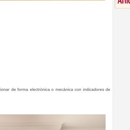
Art
onar de forma electrónica o mecánica con indicadores de