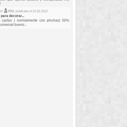
!
por
Vivi
,
publicado el 22.02.2022
 para decorar...
s cactus ( normalmente con pinchas) 50%
universal bueno...