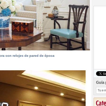
ra con relojes de pared de época
Guía 
Cat