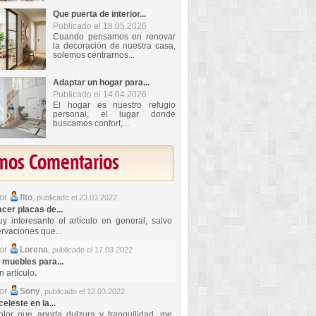
Que puerta de interior...
Publicado el 18.05.2026
Cuando pensamos en renovar
la decoración de nuestra casa,
solemos centrarnos...
Adaptar un hogar para...
Publicado el 14.04.2026
El hogar es nuestro refugio
personal, el lugar donde
buscamos confort,...
imos Comentarios
por
fito
,
publicado el 23.03.2022
er placas de...
y interesante el artículo en general, salvo
rvaciones que...
por
Lorena
,
publicado el 17.03.2022
 muebles para...
 artículo
.
por
Sony
,
publicado el 12.03.2022
celeste en la...
lor que aporta dulzura y tranquilidad, me