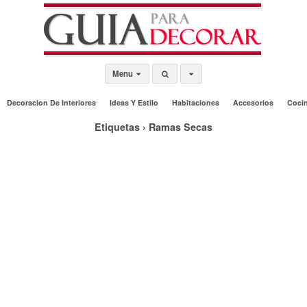
Menu
Decoracion De Interiores
Ideas Y Estilo
Habitaciones
Accesorios
Coci
Etiquetas › Ramas Secas