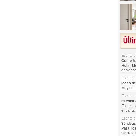
Últ
Escrito 
Cómo hac
Hola. Mu
dos obse
Escrito 
Ideas de
Muy buen
Escrito 
El color 
Es un co
encanta 
Escrito 
30 ideas
Para lo
sustrato 