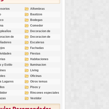
esorios
Alfombras
o
Bautizos
nco
Bodegas
ina
Comedor
pleaños
Decoracion de
Exteriores
racion de
Decoracion de
riores
Ocasiones
eñadores
Escaleras
Especiales
ejos
Fachadas
ividades
Fiestas
rias
Habitaciones
s y Estilo
Iluminacion
ines
Living
bles
Oficinas
s Lugares
Otros temas
llos
Pisos y
revestimientos
bidor
Rincones especiales
azas
Vestidor