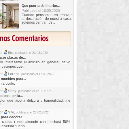
Que puerta de interior...
Publicado el 18.05.2026
Cuando pensamos en renovar
la decoración de nuestra casa,
solemos centrarnos...
imos Comentarios
por
fito
,
publicado el 23.03.2022
er placas de...
y interesante el artículo en general, salvo
rvaciones que...
por
Lorena
,
publicado el 17.03.2022
 muebles para...
 artículo
.
por
Sony
,
publicado el 12.03.2022
celeste en la...
lor que aporta dulzura y tranquilidad, me
!
por
Vivi
,
publicado el 22.02.2022
 para decorar...
s cactus ( normalmente con pinchas) 50%
universal bueno...