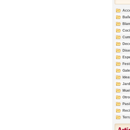
Acc
Bañ
Bla
Coc
Cum
Deco
Inte
Dis
Esp
Fest
Gale
Idea
Jard
Mue
Otro
Pasi
Reci
Terr