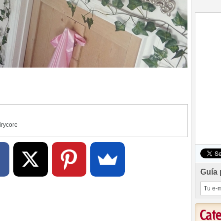
irycore
Guía 
Cat