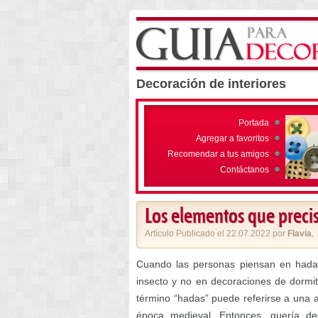
Decoración de interiores
Portada
Agregar a favoritos
Recomendar a tus amigos
Contáctanos
Los elementos que precis
Artículo Publicado el 22.07.2022 por
Flavia
,
Cuando las personas piensan en hada
insecto y no en decoraciones de dormit
término “hadas” puede referirse a una 
época medieval. Entonces, quería de