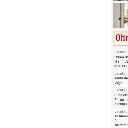
Últ
Escrito 
Cómo hac
Hola. Mu
dos obse
Escrito 
Ideas de
Muy buen
Escrito 
El color 
Es un co
encanta 
Escrito 
30 ideas
Para lo
sustrato 