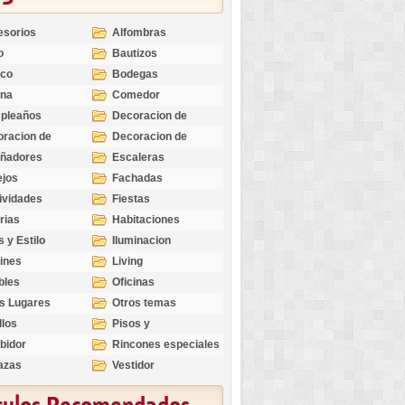
esorios
Alfombras
o
Bautizos
nco
Bodegas
ina
Comedor
pleaños
Decoracion de
Exteriores
racion de
Decoracion de
riores
Ocasiones
eñadores
Escaleras
Especiales
ejos
Fachadas
ividades
Fiestas
rias
Habitaciones
s y Estilo
Iluminacion
ines
Living
bles
Oficinas
s Lugares
Otros temas
llos
Pisos y
revestimientos
bidor
Rincones especiales
azas
Vestidor