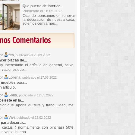
Que puerta de interior...
Publicado el 18.05.2026
Cuando pensamos en renovar
la decoración de nuestra casa,
solemos centrarnos...
imos Comentarios
por
fito
,
publicado el 23.03.2022
er placas de...
y interesante el artículo en general, salvo
rvaciones que...
por
Lorena
,
publicado el 17.03.2022
 muebles para...
 artículo
.
por
Sony
,
publicado el 12.03.2022
celeste en la...
lor que aporta dulzura y tranquilidad, me
!
por
Vivi
,
publicado el 22.02.2022
 para decorar...
s cactus ( normalmente con pinchas) 50%
universal bueno...