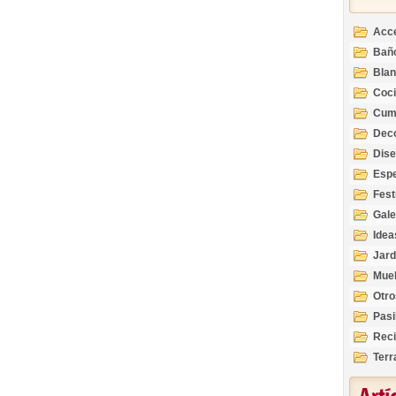
Acc
Bañ
Bla
Coc
Cum
Deco
Inte
Dis
Esp
Fest
Gale
Idea
Jard
Mue
Otro
Pasi
Reci
Terr