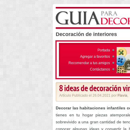
Decoración de interiores
Portada
Agregar a favoritos
Recomendar a tus amigos
Contáctanos
8 ideas de decoración vi
Artículo Publicado el 26.04.2021 por
Flavia
,
Decorar las habitaciones infantiles 
tienes en tu hogar piezas atempora
sobrevivido a una gran cantidad de tend
conocer algunas ideas y convertir la 