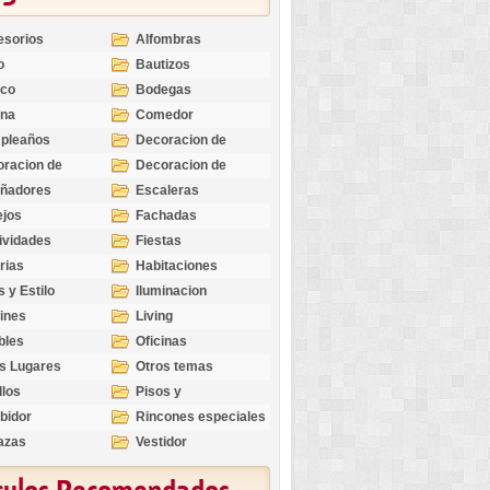
esorios
Alfombras
o
Bautizos
nco
Bodegas
ina
Comedor
pleaños
Decoracion de
Exteriores
racion de
Decoracion de
riores
Ocasiones
eñadores
Escaleras
Especiales
ejos
Fachadas
ividades
Fiestas
rias
Habitaciones
s y Estilo
Iluminacion
ines
Living
bles
Oficinas
s Lugares
Otros temas
llos
Pisos y
revestimientos
bidor
Rincones especiales
azas
Vestidor