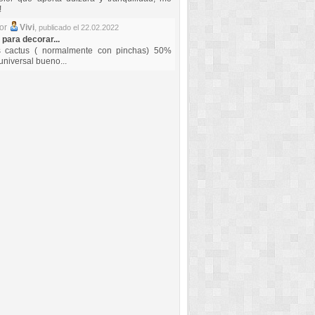
!
por
Vivi
,
publicado el 22.02.2022
 para decorar...
s cactus ( normalmente con pinchas) 50%
universal bueno...