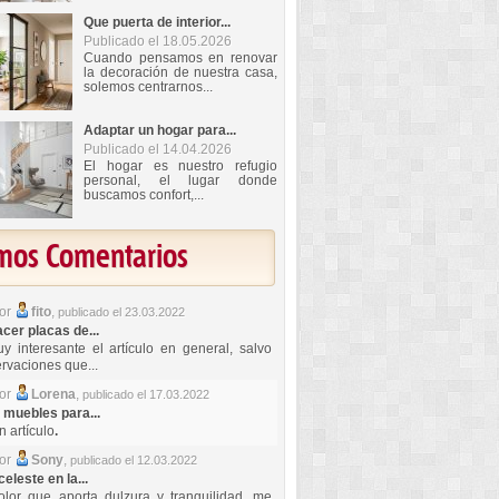
Que puerta de interior...
Publicado el 18.05.2026
Cuando pensamos en renovar
la decoración de nuestra casa,
solemos centrarnos...
Adaptar un hogar para...
Publicado el 14.04.2026
El hogar es nuestro refugio
personal, el lugar donde
buscamos confort,...
imos Comentarios
por
fito
,
publicado el 23.03.2022
er placas de...
y interesante el artículo en general, salvo
rvaciones que...
por
Lorena
,
publicado el 17.03.2022
 muebles para...
 artículo
.
por
Sony
,
publicado el 12.03.2022
celeste en la...
lor que aporta dulzura y tranquilidad, me