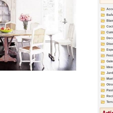
Acc
Bañ
Bla
Coc
Cum
Deco
Inte
Dis
Esp
Fest
Gale
Idea
Jard
Mue
Otro
Pasi
Reci
Terr