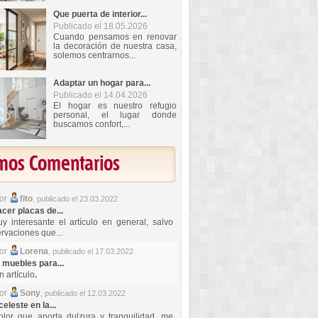
Que puerta de interior...
Publicado el 18.05.2026
Cuando pensamos en renovar
la decoración de nuestra casa,
solemos centrarnos...
Adaptar un hogar para...
Publicado el 14.04.2026
El hogar es nuestro refugio
personal, el lugar donde
buscamos confort,...
imos Comentarios
por
fito
,
publicado el 23.03.2022
er placas de...
y interesante el artículo en general, salvo
rvaciones que...
por
Lorena
,
publicado el 17.03.2022
 muebles para...
 artículo
.
por
Sony
,
publicado el 12.03.2022
celeste en la...
lor que aporta dulzura y tranquilidad, me