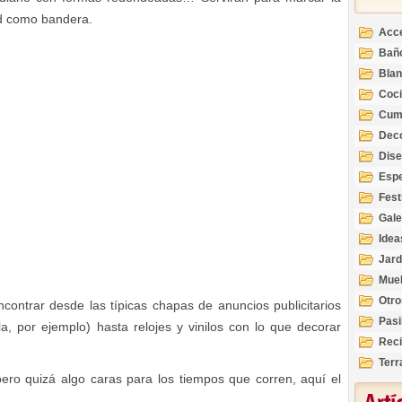
dad como bandera.
Acc
Bañ
Bla
Coc
Cum
Deco
Inte
Dis
Esp
Fest
Gale
Idea
Jard
Mue
Otro
ontrar desde las típicas chapas de anuncios publicitarios
Pasi
a, por ejemplo) hasta relojes y vinilos con lo que decorar
Reci
Terr
pero quizá algo caras para los tiempos que corren, aquí el