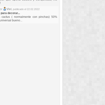
!
por
Vivi
,
publicado el 22.02.2022
 para decorar...
s cactus ( normalmente con pinchas) 50%
universal bueno...