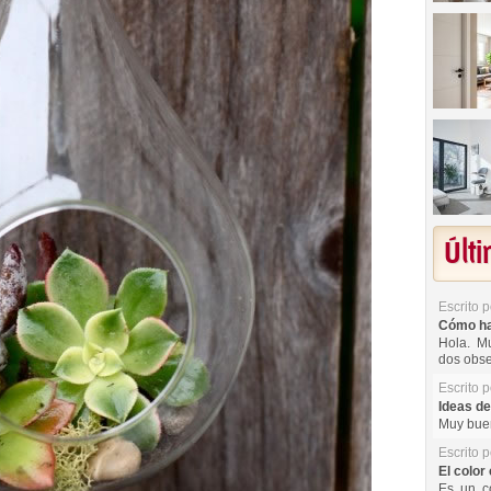
Últ
Escrito 
Cómo hac
Hola. Mu
dos obse
Escrito 
Ideas de
Muy buen
Escrito 
El color 
Es un co