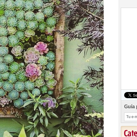
Guía 
Cat