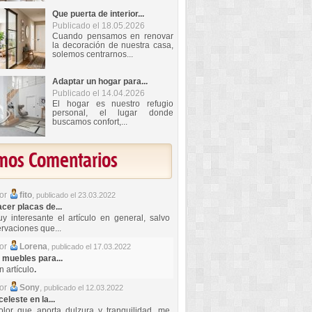
Que puerta de interior...
Publicado el 18.05.2026
Cuando pensamos en renovar
la decoración de nuestra casa,
solemos centrarnos...
Adaptar un hogar para...
Publicado el 14.04.2026
El hogar es nuestro refugio
personal, el lugar donde
buscamos confort,...
imos Comentarios
por
fito
,
publicado el 23.03.2022
er placas de...
y interesante el artículo en general, salvo
rvaciones que...
por
Lorena
,
publicado el 17.03.2022
 muebles para...
 artículo
.
por
Sony
,
publicado el 12.03.2022
celeste en la...
lor que aporta dulzura y tranquilidad, me