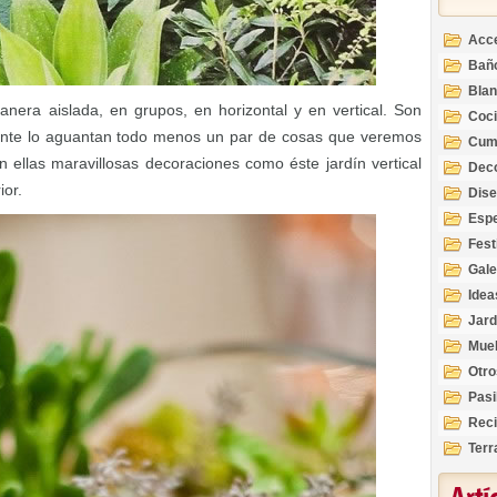
Acc
Bañ
Bla
era aislada, en grupos, en horizontal y en vertical. Son
Coc
ente lo aguantan todo menos un par de cosas que veremos
Cum
ellas maravillosas decoraciones como éste jardín vertical
Deco
Inte
ior.
Dis
Esp
Fest
Gale
Idea
Jard
Mue
Otro
Pasi
Reci
Terr