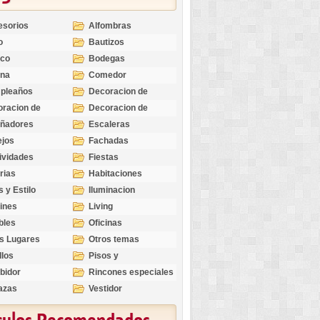
esorios
Alfombras
o
Bautizos
nco
Bodegas
ina
Comedor
pleaños
Decoracion de
Exteriores
racion de
Decoracion de
riores
Ocasiones
eñadores
Escaleras
Especiales
ejos
Fachadas
ividades
Fiestas
rias
Habitaciones
s y Estilo
Iluminacion
ines
Living
bles
Oficinas
s Lugares
Otros temas
llos
Pisos y
revestimientos
bidor
Rincones especiales
azas
Vestidor