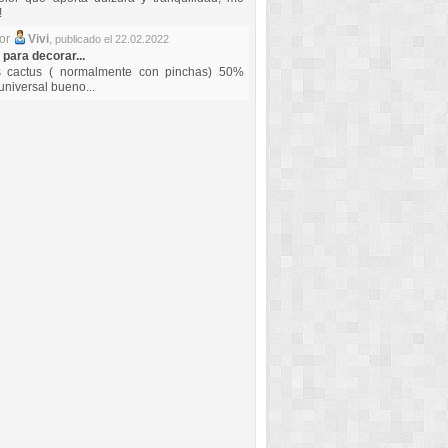
!
por
Vivi
,
publicado el 22.02.2022
 para decorar...
s cactus ( normalmente con pinchas) 50%
universal bueno...