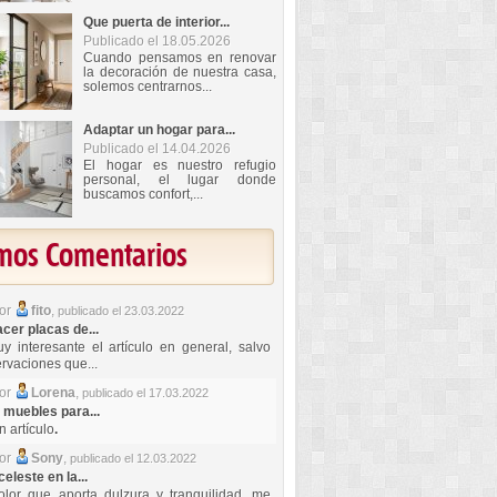
Que puerta de interior...
Publicado el 18.05.2026
Cuando pensamos en renovar
la decoración de nuestra casa,
solemos centrarnos...
Adaptar un hogar para...
Publicado el 14.04.2026
El hogar es nuestro refugio
personal, el lugar donde
buscamos confort,...
imos Comentarios
por
fito
,
publicado el 23.03.2022
er placas de...
y interesante el artículo en general, salvo
rvaciones que...
por
Lorena
,
publicado el 17.03.2022
 muebles para...
 artículo
.
por
Sony
,
publicado el 12.03.2022
celeste en la...
lor que aporta dulzura y tranquilidad, me