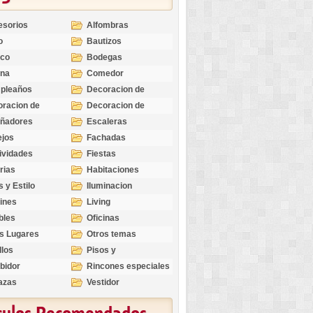
esorios
Alfombras
o
Bautizos
nco
Bodegas
ina
Comedor
pleaños
Decoracion de
Exteriores
racion de
Decoracion de
riores
Ocasiones
eñadores
Escaleras
Especiales
ejos
Fachadas
ividades
Fiestas
rias
Habitaciones
s y Estilo
Iluminacion
ines
Living
bles
Oficinas
s Lugares
Otros temas
llos
Pisos y
revestimientos
bidor
Rincones especiales
azas
Vestidor