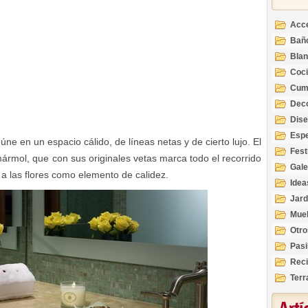
Acc
Bañ
Bla
Coc
Cum
Deco
Inte
Dis
Esp
úne en un espacio cálido, de líneas netas y de cierto lujo. El
Fest
 mármol, que con sus originales vetas marca todo el recorrido
Gale
 a las flores como elemento de calidez.
Idea
Jard
Mue
Otro
Pasi
Reci
Terr