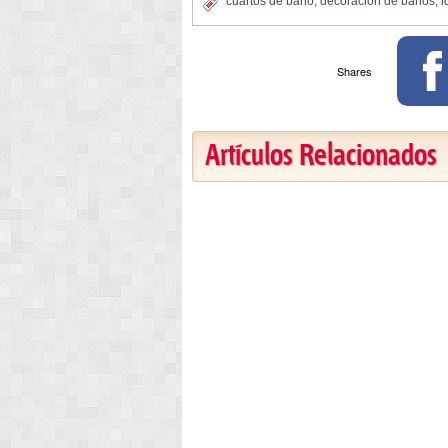
cuartos de baño
,
decoracion de baños
,
i
Shares
Artículos Relacionados