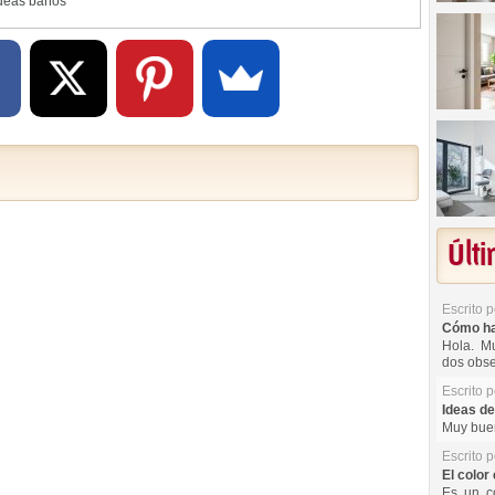
deas baños
Últ
Escrito 
Cómo hac
Hola. Mu
dos obse
Escrito 
Ideas de
Muy buen
Escrito 
El color 
Es un co