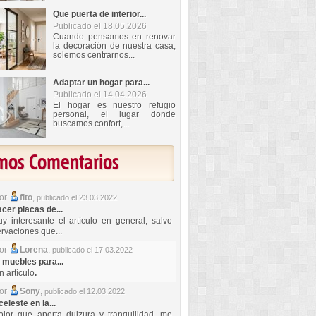
Que puerta de interior...
Publicado el 18.05.2026
Cuando pensamos en renovar
la decoración de nuestra casa,
solemos centrarnos...
Adaptar un hogar para...
Publicado el 14.04.2026
El hogar es nuestro refugio
personal, el lugar donde
buscamos confort,...
imos Comentarios
por
fito
,
publicado el 23.03.2022
er placas de...
y interesante el artículo en general, salvo
rvaciones que...
por
Lorena
,
publicado el 17.03.2022
 muebles para...
 artículo
.
por
Sony
,
publicado el 12.03.2022
celeste en la...
lor que aporta dulzura y tranquilidad, me