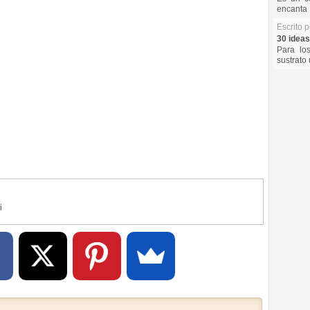
encanta 
Escrito 
30 ideas
Para lo
sustrato 
i