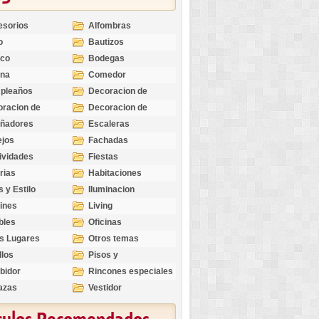
esorios
Alfombras
o
Bautizos
nco
Bodegas
ina
Comedor
pleaños
Decoracion de
Exteriores
racion de
Decoracion de
riores
Ocasiones
eñadores
Escaleras
Especiales
ejos
Fachadas
ividades
Fiestas
rias
Habitaciones
s y Estilo
Iluminacion
ines
Living
bles
Oficinas
s Lugares
Otros temas
llos
Pisos y
revestimientos
bidor
Rincones especiales
azas
Vestidor