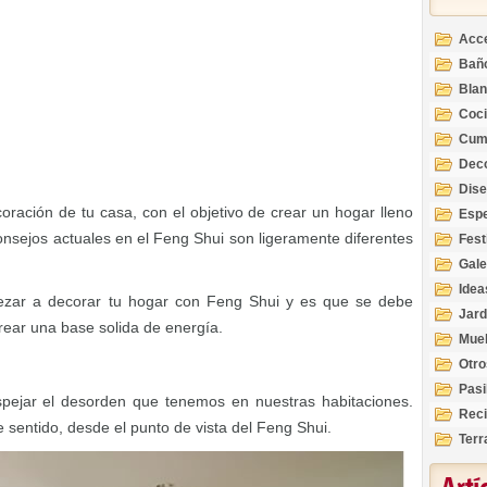
Acc
Bañ
Bla
Coc
Cum
Deco
Inte
Dis
coración de tu casa, con el objetivo de crear un hogar lleno
Esp
 consejos actuales en el Feng Shui son ligeramente diferentes
Fest
Gale
Idea
pezar a decorar tu hogar con Feng Shui y es que se debe
Jard
crear una base solida de energía.
Mue
Otro
Pasi
ejar el desorden que tenemos en nuestras habitaciones.
Reci
sentido, desde el punto de vista del Feng Shui.
Terr