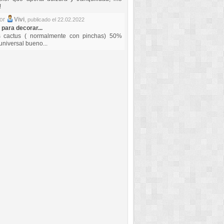
!
por
Vivi
,
publicado el 22.02.2022
 para decorar...
s cactus ( normalmente con pinchas) 50%
universal bueno...