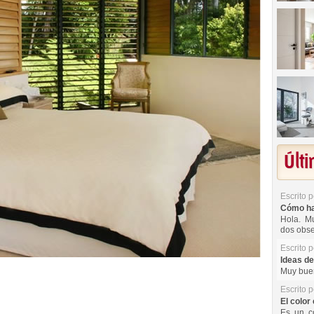
Últ
Escrito 
Cómo hac
Hola. Mu
dos obse
Escrito 
Ideas de
Muy buen
Escrito 
El color 
Es un co