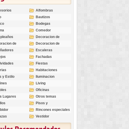
esorios
Alfombras
o
Bautizos
nco
Bodegas
ina
Comedor
pleaños
Decoracion de
Exteriores
racion de
Decoracion de
riores
Ocasiones
eñadores
Escaleras
Especiales
ejos
Fachadas
ividades
Fiestas
rias
Habitaciones
s y Estilo
Iluminacion
ines
Living
bles
Oficinas
s Lugares
Otros temas
llos
Pisos y
revestimientos
bidor
Rincones especiales
azas
Vestidor