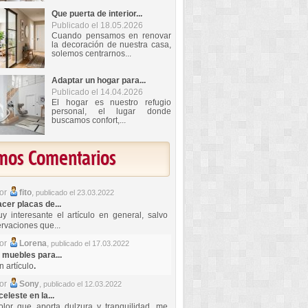
Que puerta de interior...
Publicado el 18.05.2026
Cuando pensamos en renovar
la decoración de nuestra casa,
solemos centrarnos...
Adaptar un hogar para...
Publicado el 14.04.2026
El hogar es nuestro refugio
personal, el lugar donde
buscamos confort,...
imos Comentarios
por
fito
,
publicado el 23.03.2022
er placas de...
y interesante el artículo en general, salvo
rvaciones que...
por
Lorena
,
publicado el 17.03.2022
 muebles para...
 artículo
.
por
Sony
,
publicado el 12.03.2022
celeste en la...
lor que aporta dulzura y tranquilidad, me