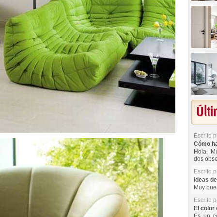
Últ
Escrito 
Cómo hac
Hola. Mu
dos obse
Escrito 
Ideas de
Muy buen
Escrito 
El color 
Es un co