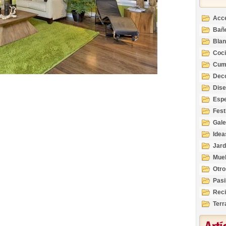
Acc
Bañ
Bla
Coc
Cum
Deco
Inte
Dis
Esp
Fest
Gale
Idea
Jard
Mue
Otro
Pasi
Reci
Terr