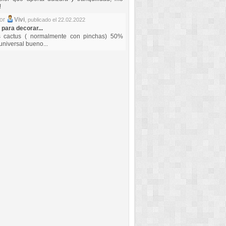
!
por
Vivi
,
publicado el 22.02.2022
 para decorar...
s cactus ( normalmente con pinchas) 50%
universal bueno...