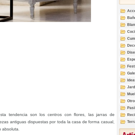
Acc
Bañ
Bla
Coc
Cum
Deco
Inte
Dis
Esp
Fest
Gale
Idea
Jard
Mue
Otro
Pasi
sta tendencia son los centros con flores, las jarras de
Reci
piezas antiguas dispuestas por toda la casa de forma casual,
Terr
 absoluta.