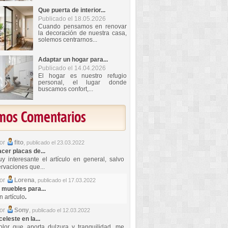
Que puerta de interior...
Publicado el 18.05.2026
Cuando pensamos en renovar
la decoración de nuestra casa,
solemos centrarnos...
Adaptar un hogar para...
Publicado el 14.04.2026
El hogar es nuestro refugio
personal, el lugar donde
buscamos confort,...
imos Comentarios
por
fito
,
publicado el 23.03.2022
er placas de...
y interesante el artículo en general, salvo
rvaciones que...
por
Lorena
,
publicado el 17.03.2022
 muebles para...
 artículo
.
por
Sony
,
publicado el 12.03.2022
celeste en la...
lor que aporta dulzura y tranquilidad, me