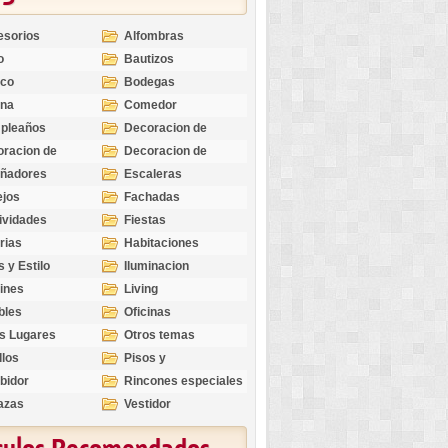
esorios
Alfombras
o
Bautizos
nco
Bodegas
ina
Comedor
pleaños
Decoracion de
Exteriores
racion de
Decoracion de
riores
Ocasiones
eñadores
Escaleras
Especiales
ejos
Fachadas
ividades
Fiestas
rias
Habitaciones
s y Estilo
Iluminacion
ines
Living
bles
Oficinas
s Lugares
Otros temas
llos
Pisos y
revestimientos
bidor
Rincones especiales
azas
Vestidor