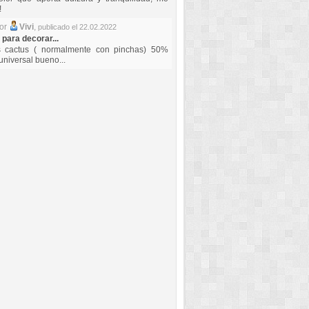
!
por
Vivi
,
publicado el 22.02.2022
 para decorar...
s cactus ( normalmente con pinchas) 50%
universal bueno...