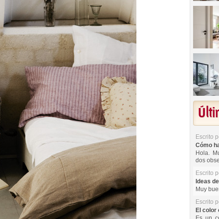
Últ
Escrito 
Cómo hac
Hola. Mu
dos obse
Escrito 
Ideas de
Muy buen
Escrito 
El color 
Es un co