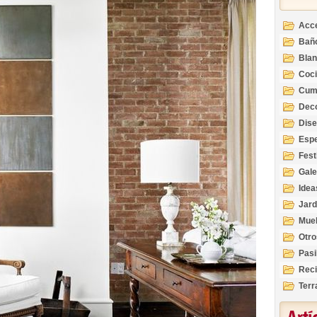
Acc
Bañ
Bla
Coc
Cum
Deco
Inte
Dis
Esp
Fest
Gale
Idea
Jard
Mue
Otro
Pasi
Reci
Terr