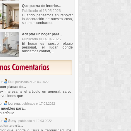
Que puerta de interior...
Publicado el 18.05.2026
Cuando pensamos en renovar
la decoración de nuestra casa,
solemos centrarnos...
Adaptar un hogar para...
Publicado el 14.04.2026
El hogar es nuestro refugio
personal, el lugar donde
buscamos confort,...
imos Comentarios
por
fito
,
publicado el 23.03.2022
er placas de...
y interesante el artículo en general, salvo
rvaciones que...
por
Lorena
,
publicado el 17.03.2022
 muebles para...
 artículo
.
por
Sony
,
publicado el 12.03.2022
celeste en la...
lor que aporta dulzura y tranquilidad, me