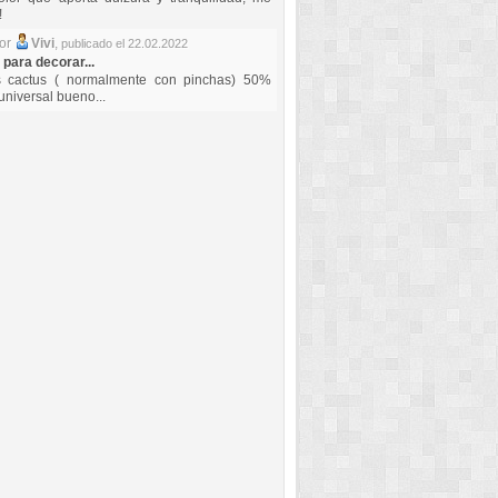
!
por
Vivi
,
publicado el 22.02.2022
 para decorar...
s cactus ( normalmente con pinchas) 50%
universal bueno...