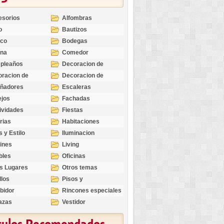
esorios
Alfombras
o
Bautizos
nco
Bodegas
ina
Comedor
pleaños
Decoracion de
Exteriores
racion de
Decoracion de
riores
Ocasiones
eñadores
Escaleras
Especiales
ejos
Fachadas
ividades
Fiestas
rias
Habitaciones
s y Estilo
Iluminacion
ines
Living
bles
Oficinas
s Lugares
Otros temas
llos
Pisos y
revestimientos
bidor
Rincones especiales
azas
Vestidor