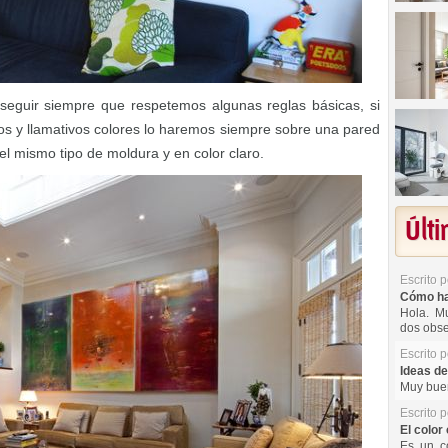
nseguir siempre que respetemos algunas reglas básicas, si
os y llamativos colores lo haremos siempre sobre una pared
l mismo tipo de moldura y en color claro.
Últ
Escrito 
Cómo hac
Hola. Mu
dos obse
Escrito 
Ideas de
Muy buen
Escrito 
El color 
Es un co