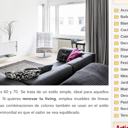
Acc
Bañ
Bla
Coc
Cum
Deco
Inte
Dis
Esp
Fest
Gale
Idea
Jard
Mue
os 60 y 70. Se trata de un estilo simple, ideal para aquellos
Otro
. Si quieres
renovar tu living
, emplea muebles de líneas
Pasi
 Las combinaciones de colores también se usan en el estilo
Reci
rimordial es que el salón se vea equilibrado.
Terr