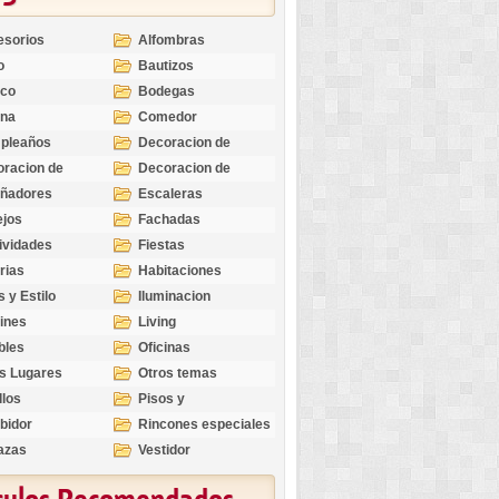
esorios
Alfombras
o
Bautizos
nco
Bodegas
ina
Comedor
pleaños
Decoracion de
Exteriores
racion de
Decoracion de
riores
Ocasiones
eñadores
Escaleras
Especiales
ejos
Fachadas
ividades
Fiestas
rias
Habitaciones
s y Estilo
Iluminacion
ines
Living
bles
Oficinas
s Lugares
Otros temas
llos
Pisos y
revestimientos
bidor
Rincones especiales
azas
Vestidor