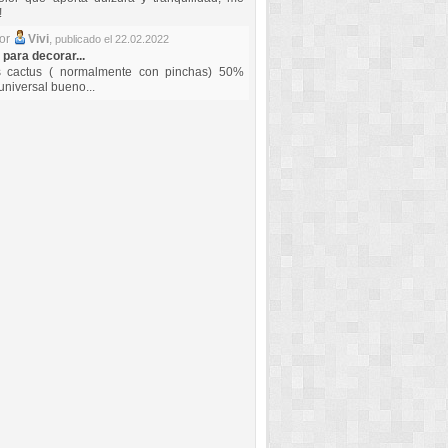
!
por
Vivi
,
publicado el 22.02.2022
 para decorar...
s cactus ( normalmente con pinchas) 50%
universal bueno...