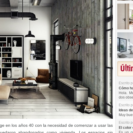
Últ
Escrito 
Cómo hac
Hola. Mu
dos obse
Escrito 
Ideas de
Muy buen
Escrito 
ge en los años 40 con la necesidad de comenzar a usar las
El color 
quedaron abandonados como vivienda. Los espacios sin
Es un co