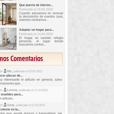
Que puerta de interior...
Publicado el 18.05.2026
Cuando pensamos en renovar
la decoración de nuestra casa,
solemos centrarnos...
Adaptar un hogar para...
Publicado el 14.04.2026
El hogar es nuestro refugio
personal, el lugar donde
buscamos confort,...
imos Comentarios
por
fito
,
publicado el 23.03.2022
er placas de...
y interesante el artículo en general, salvo
rvaciones que...
por
Lorena
,
publicado el 17.03.2022
 muebles para...
 artículo
.
por
Sony
,
publicado el 12.03.2022
celeste en la...
lor que aporta dulzura y tranquilidad, me