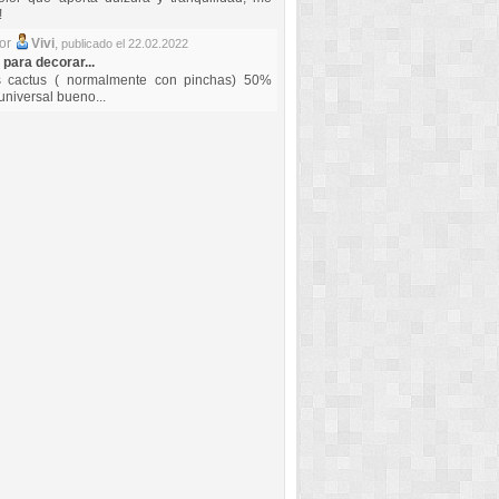
!
por
Vivi
,
publicado el 22.02.2022
 para decorar...
s cactus ( normalmente con pinchas) 50%
universal bueno...