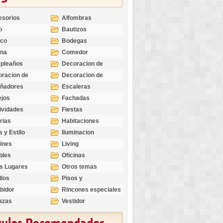
esorios
Alfombras
o
Bautizos
nco
Bodegas
ina
Comedor
pleaños
Decoracion de
Exteriores
racion de
Decoracion de
riores
Ocasiones
eñadores
Escaleras
Especiales
ejos
Fachadas
ividades
Fiestas
rias
Habitaciones
s y Estilo
Iluminacion
ines
Living
bles
Oficinas
s Lugares
Otros temas
llos
Pisos y
revestimientos
bidor
Rincones especiales
azas
Vestidor