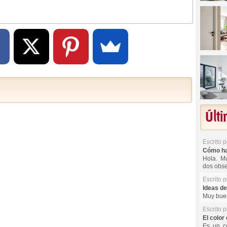
Últ
Escrito 
Cómo hac
Hola. Mu
dos obse
Escrito 
Ideas de
Muy buen
Escrito 
El color 
Es un co