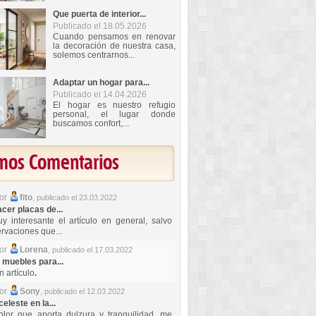
Que puerta de interior...
Publicado el 18.05.2026
Cuando pensamos en renovar
la decoración de nuestra casa,
solemos centrarnos...
Adaptar un hogar para...
Publicado el 14.04.2026
El hogar es nuestro refugio
personal, el lugar donde
buscamos confort,...
imos Comentarios
por
fito
,
publicado el 23.03.2022
er placas de...
y interesante el artículo en general, salvo
rvaciones que...
por
Lorena
,
publicado el 17.03.2022
 muebles para...
 artículo
.
por
Sony
,
publicado el 12.03.2022
celeste en la...
lor que aporta dulzura y tranquilidad, me