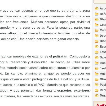
Acc
y que pensar además en el uso que se va a dar a la zona
Bañ
 que haya niños pequeños o que queramos dar forma a un
Bla
ados con frecuencia. Muchas personas optan por dividir el
Coc
omedor y una zona de estar. Para la segunda parte, una
Cum
sas altas
. En el mercado tenemos también modelos de
Deco
s del balcón. Una opción perfecta para ganar espacio.
Inte
Dis
Esp
Fest
a fabricar muebles de exterior es el
poliratán
. Compuesto a
Gale
por su resistencia y durabilidad. De hecho, se utiliza sobre
Idea
Este material suele usarse sobre estructuras de aluminio por
Jard
gero. En cambio, el mimbre, al que se puede parecer en
Mue
que vayan a estar protegidos de la luz del sol y la lluvia.
Otro
 el acero, el aluminio o el PVC. Materiales que resistan a las
Pasi
Reci
 oxiden y que permitan dar forma a
espacios exteriores
Terr
la madera, las variedades exóticas son las más resistentes.