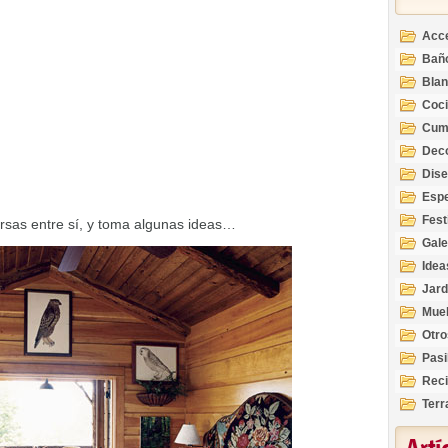
Acc
Bañ
Bla
Coc
Cum
Deco
Inte
Dis
Esp
Fest
ersas entre sí, y toma algunas ideas…
Gale
Idea
Jard
Mue
Otro
Pasi
Reci
Terr