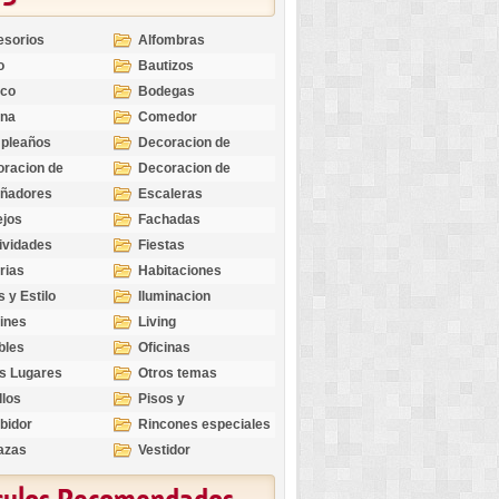
esorios
Alfombras
o
Bautizos
nco
Bodegas
ina
Comedor
pleaños
Decoracion de
Exteriores
racion de
Decoracion de
riores
Ocasiones
eñadores
Escaleras
Especiales
ejos
Fachadas
ividades
Fiestas
rias
Habitaciones
s y Estilo
Iluminacion
ines
Living
bles
Oficinas
s Lugares
Otros temas
llos
Pisos y
revestimientos
bidor
Rincones especiales
azas
Vestidor