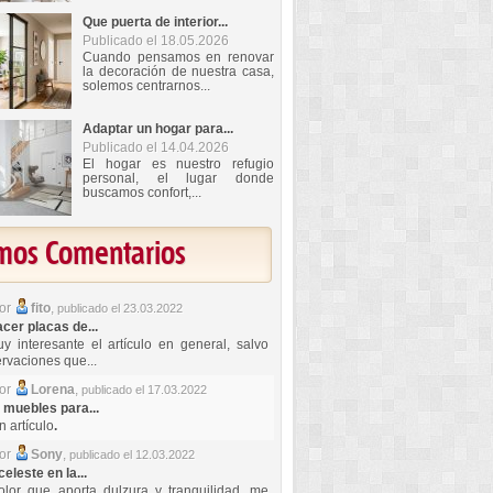
Que puerta de interior...
Publicado el 18.05.2026
Cuando pensamos en renovar
la decoración de nuestra casa,
solemos centrarnos...
Adaptar un hogar para...
Publicado el 14.04.2026
El hogar es nuestro refugio
personal, el lugar donde
buscamos confort,...
imos Comentarios
por
fito
,
publicado el 23.03.2022
er placas de...
y interesante el artículo en general, salvo
rvaciones que...
por
Lorena
,
publicado el 17.03.2022
 muebles para...
 artículo
.
por
Sony
,
publicado el 12.03.2022
celeste en la...
lor que aporta dulzura y tranquilidad, me