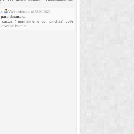
!
por
Vivi
,
publicado el 22.02.2022
 para decorar...
s cactus ( normalmente con pinchas) 50%
universal bueno...