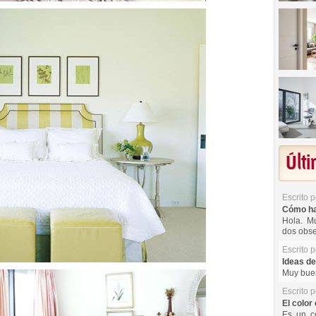
Últ
Escrito 
Cómo hac
Hola. Mu
dos obse
Escrito 
Ideas de
Muy buen
Escrito 
El color 
Es un co