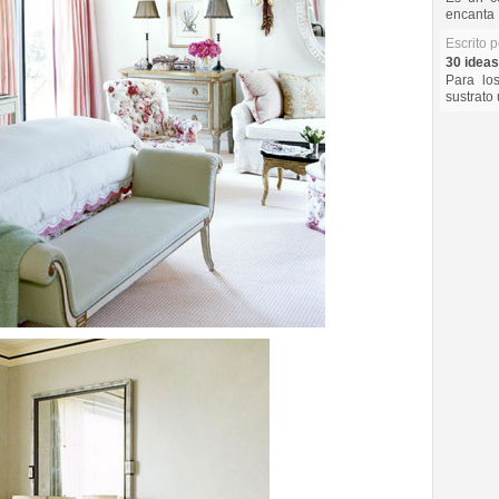
encanta 
Escrito 
30 ideas
Para lo
sustrato 