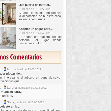
Que puerta de interior...
Publicado el 18.05.2026
Cuando pensamos en renovar
la decoración de nuestra casa,
solemos centrarnos...
Adaptar un hogar para...
Publicado el 14.04.2026
El hogar es nuestro refugio
personal, el lugar donde
buscamos confort,...
imos Comentarios
por
fito
,
publicado el 23.03.2022
er placas de...
y interesante el artículo en general, salvo
rvaciones que...
por
Lorena
,
publicado el 17.03.2022
 muebles para...
 artículo
.
por
Sony
,
publicado el 12.03.2022
celeste en la...
lor que aporta dulzura y tranquilidad, me