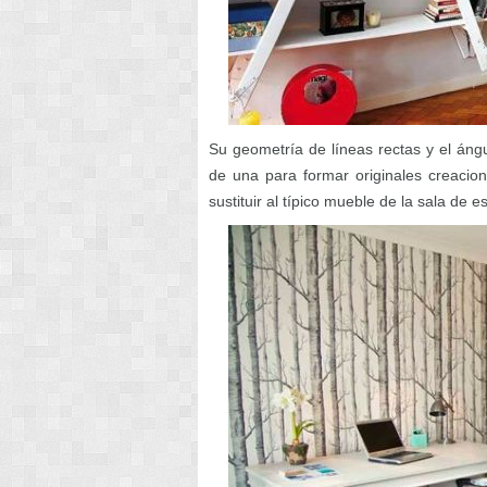
Su geometría de líneas rectas y el áng
de una para formar originales creaci
sustituir al típico mueble de la sala de es