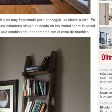
ién es muy importante para conseguir un efecto u otro. En
na estantería simple colocada en horizontal sobre la pared
a que combina estupendamente con el resto de muebles.
Últ
Escrito 
Cómo hac
Hola. Mu
dos obse
Escrito 
Ideas de
Muy buen
Escrito 
El color 
Es un co