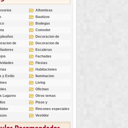
esorios
Alfombras
o
Bautizos
nco
Bodegas
ina
Comedor
pleaños
Decoracion de
Exteriores
racion de
Decoracion de
riores
Ocasiones
eñadores
Escaleras
Especiales
ejos
Fachadas
ividades
Fiestas
rias
Habitaciones
s y Estilo
Iluminacion
ines
Living
bles
Oficinas
s Lugares
Otros temas
llos
Pisos y
revestimientos
bidor
Rincones especiales
azas
Vestidor