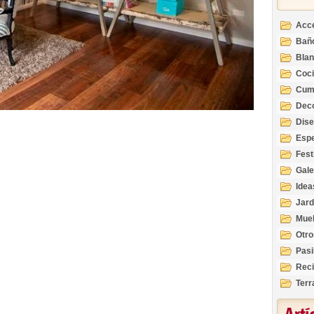
Acc
Bañ
Bla
Coc
Cum
Deco
Inte
Dis
Esp
Fest
Gale
Idea
Jard
Mue
Otro
Pasi
Reci
Terr