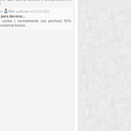
!
por
Vivi
,
publicado el 22.02.2022
 para decorar...
s cactus ( normalmente con pinchas) 50%
universal bueno...