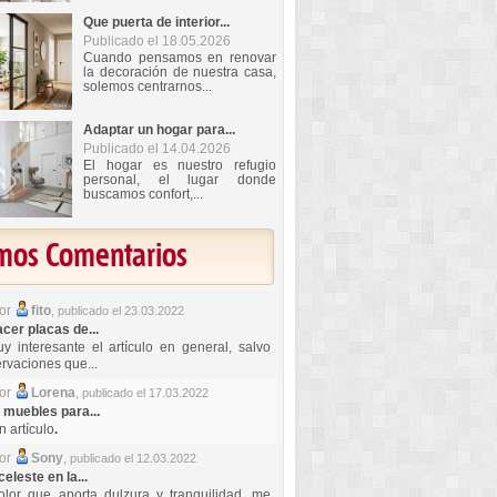
Que puerta de interior...
Publicado el 18.05.2026
Cuando pensamos en renovar
la decoración de nuestra casa,
solemos centrarnos...
Adaptar un hogar para...
Publicado el 14.04.2026
El hogar es nuestro refugio
personal, el lugar donde
buscamos confort,...
imos Comentarios
por
fito
,
publicado el 23.03.2022
er placas de...
y interesante el artículo en general, salvo
rvaciones que...
por
Lorena
,
publicado el 17.03.2022
 muebles para...
 artículo
.
por
Sony
,
publicado el 12.03.2022
celeste en la...
lor que aporta dulzura y tranquilidad, me