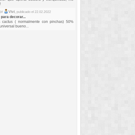
!
por
Vivi
,
publicado el 22.02.2022
 para decorar...
s cactus ( normalmente con pinchas) 50%
universal bueno...