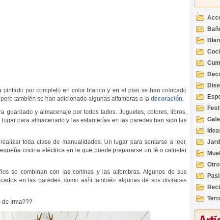
Acc
Bañ
Bla
Coc
Cum
Deco
Inte
Dis
 ha pintado por completo en color blanco y en el piso se han colocado
Esp
 pero también se han adicionado algunas alfombras a la
decoración
.
Fest
a guardado y almacenaje por todos lados. Juguetes, colores, libros,
Gale
lugar para almacenarlo y las estanterías en las paredes han sido las
Idea
 realizar toda clase de manualidades. Un lugar para sentarse a leer,
Jard
equeña cocina eléctrica en la que puede prepararse un té o calnetar
Mue
Otro
ños se combinan con las cortinas y las alfombras. Algunos de sus
Pasi
locados en las paredes, como asñi también algunas de sus disfraces
Reci
Terr
s de Irma???