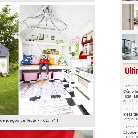
Últ
Escrito 
Cómo hac
Hola. Mu
dos obse
Escrito 
Ideas de
Muy buen
de juegos perfecta - Foto nº 4
Escrito 
El color 
Es un co