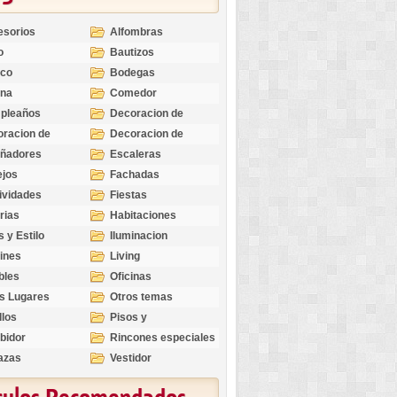
esorios
Alfombras
o
Bautizos
nco
Bodegas
ina
Comedor
pleaños
Decoracion de
Exteriores
racion de
Decoracion de
riores
Ocasiones
eñadores
Escaleras
Especiales
ejos
Fachadas
ividades
Fiestas
rias
Habitaciones
s y Estilo
Iluminacion
ines
Living
bles
Oficinas
s Lugares
Otros temas
llos
Pisos y
revestimientos
bidor
Rincones especiales
azas
Vestidor