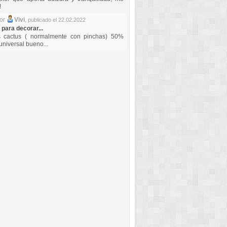
!
por
Vivi
,
publicado el 22.02.2022
 para decorar...
s cactus ( normalmente con pinchas) 50%
universal bueno...