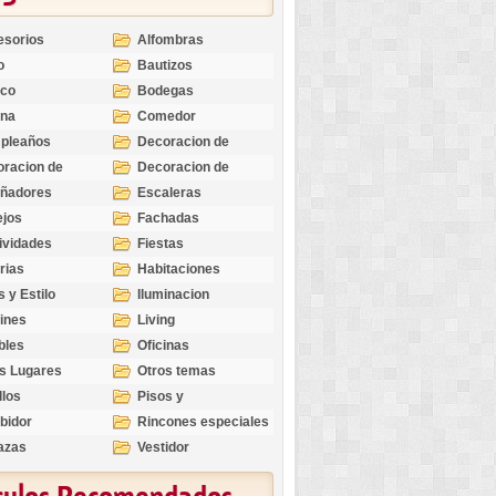
esorios
Alfombras
o
Bautizos
nco
Bodegas
ina
Comedor
pleaños
Decoracion de
Exteriores
racion de
Decoracion de
riores
Ocasiones
eñadores
Escaleras
Especiales
ejos
Fachadas
ividades
Fiestas
rias
Habitaciones
s y Estilo
Iluminacion
ines
Living
bles
Oficinas
s Lugares
Otros temas
llos
Pisos y
revestimientos
bidor
Rincones especiales
azas
Vestidor