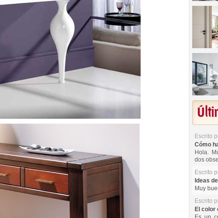
Últ
Escrito 
Cómo hac
Hola. Mu
dos obse
Escrito 
Ideas de
Muy buen
Escrito 
El color 
Es un co