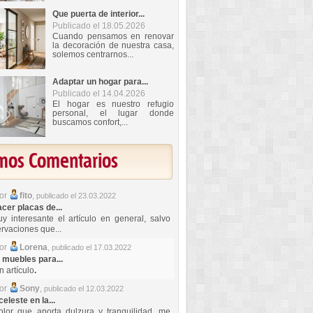
Que puerta de interior...
Publicado el 18.05.2026
Cuando pensamos en renovar
la decoración de nuestra casa,
solemos centrarnos...
Adaptar un hogar para...
Publicado el 14.04.2026
El hogar es nuestro refugio
personal, el lugar donde
buscamos confort,...
imos Comentarios
por
fito
,
publicado el 23.03.2022
er placas de...
y interesante el artículo en general, salvo
rvaciones que...
por
Lorena
,
publicado el 17.03.2022
 muebles para...
 artículo
.
por
Sony
,
publicado el 12.03.2022
celeste en la...
lor que aporta dulzura y tranquilidad, me