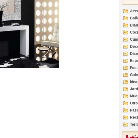
Acc
Bañ
Bla
Coc
Cum
Deco
Inte
Dis
Esp
Fest
Gale
Idea
Jard
Mue
Otro
Pasi
Reci
Terr