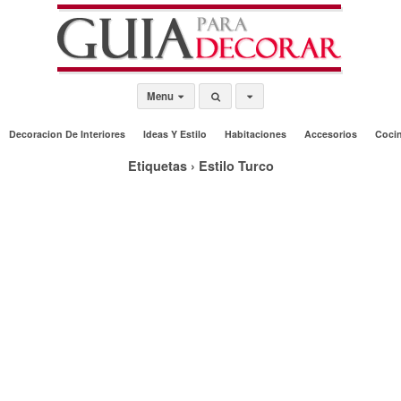
Menu
Decoracion De Interiores
Ideas Y Estilo
Habitaciones
Accesorios
Coci
Etiquetas › Estilo Turco