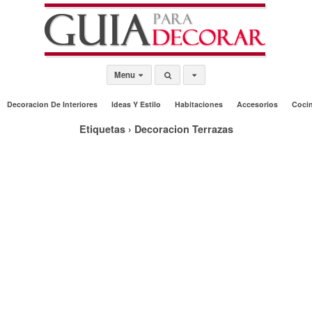
Menu
Decoracion De Interiores
Ideas Y Estilo
Habitaciones
Accesorios
Coci
Etiquetas › Decoracion Terrazas