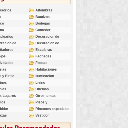
esorios
Alfombras
o
Bautizos
nco
Bodegas
ina
Comedor
pleaños
Decoracion de
Exteriores
racion de
Decoracion de
riores
Ocasiones
eñadores
Escaleras
Especiales
ejos
Fachadas
ividades
Fiestas
rias
Habitaciones
s y Estilo
Iluminacion
ines
Living
bles
Oficinas
s Lugares
Otros temas
llos
Pisos y
revestimientos
bidor
Rincones especiales
azas
Vestidor