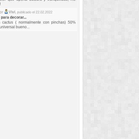
!
por
Vivi
,
publicado el 22.02.2022
 para decorar...
s cactus ( normalmente con pinchas) 50%
universal bueno...