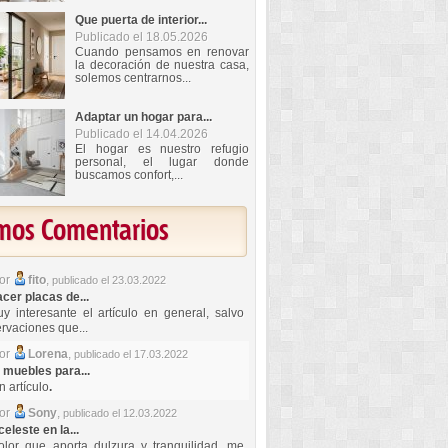
Que puerta de interior...
Publicado el 18.05.2026
Cuando pensamos en renovar
la decoración de nuestra casa,
solemos centrarnos...
Adaptar un hogar para...
Publicado el 14.04.2026
El hogar es nuestro refugio
personal, el lugar donde
buscamos confort,...
imos Comentarios
por
fito
,
publicado el 23.03.2022
er placas de...
y interesante el artículo en general, salvo
rvaciones que...
por
Lorena
,
publicado el 17.03.2022
 muebles para...
 artículo
.
por
Sony
,
publicado el 12.03.2022
celeste en la...
lor que aporta dulzura y tranquilidad, me