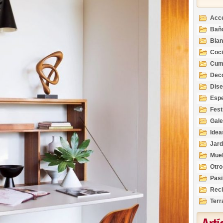
Acc
Bañ
Bla
Coc
Cum
Deco
Inte
Dis
Esp
Fest
Gale
Idea
Jard
Mue
Otro
Pasi
Reci
Terr