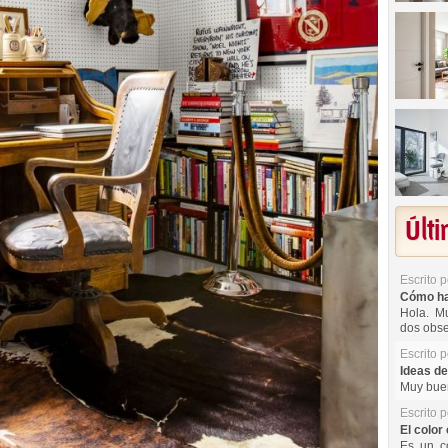
Últ
Escrito 
Cómo hac
Hola. Mu
dos obse
Escrito 
Ideas de
Muy buen
Escrito 
El color 
Es un co