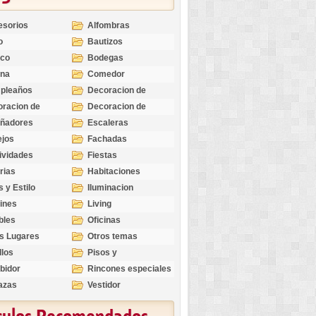
esorios
Alfombras
o
Bautizos
nco
Bodegas
ina
Comedor
pleaños
Decoracion de
Exteriores
racion de
Decoracion de
riores
Ocasiones
eñadores
Escaleras
Especiales
ejos
Fachadas
ividades
Fiestas
rias
Habitaciones
s y Estilo
Iluminacion
ines
Living
bles
Oficinas
s Lugares
Otros temas
llos
Pisos y
revestimientos
bidor
Rincones especiales
azas
Vestidor