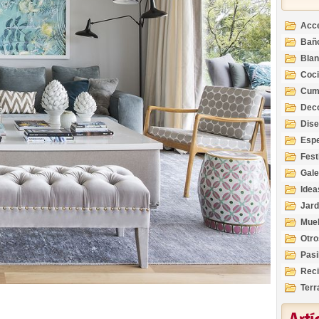
Acc
Bañ
Bla
Coc
Cum
Deco
Inte
Dis
Esp
Fest
Gale
Idea
Jard
Mue
Otro
Pasi
Reci
Terr