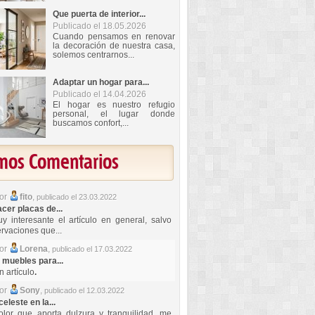
Que puerta de interior...
Publicado el 18.05.2026
Cuando pensamos en renovar
la decoración de nuestra casa,
solemos centrarnos...
Adaptar un hogar para...
Publicado el 14.04.2026
El hogar es nuestro refugio
personal, el lugar donde
buscamos confort,...
imos Comentarios
por
fito
,
publicado el 23.03.2022
er placas de...
y interesante el artículo en general, salvo
rvaciones que...
por
Lorena
,
publicado el 17.03.2022
 muebles para...
 artículo
.
por
Sony
,
publicado el 12.03.2022
celeste en la...
lor que aporta dulzura y tranquilidad, me