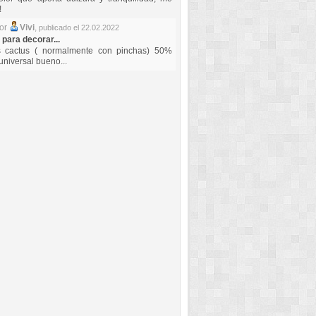
!
por
Vivi
,
publicado el 22.02.2022
 para decorar...
s cactus ( normalmente con pinchas) 50%
universal bueno...