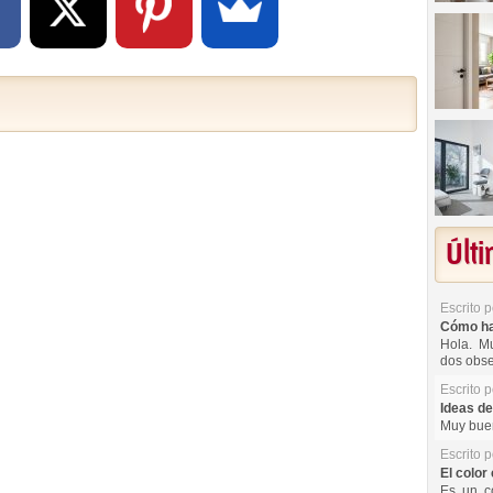
Últ
Escrito 
Cómo hac
Hola. Mu
dos obse
Escrito 
Ideas de
Muy buen
Escrito 
El color 
Es un co