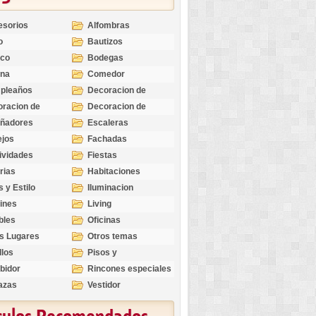
esorios
Alfombras
o
Bautizos
nco
Bodegas
ina
Comedor
pleaños
Decoracion de
Exteriores
racion de
Decoracion de
riores
Ocasiones
eñadores
Escaleras
Especiales
ejos
Fachadas
ividades
Fiestas
rias
Habitaciones
s y Estilo
Iluminacion
ines
Living
bles
Oficinas
s Lugares
Otros temas
llos
Pisos y
revestimientos
bidor
Rincones especiales
azas
Vestidor