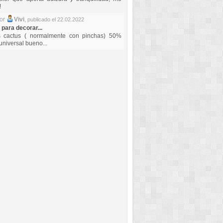
!
por
Vivi
,
publicado el 22.02.2022
 para decorar...
s cactus ( normalmente con pinchas) 50%
universal bueno...