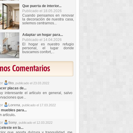
Que puerta de interior...
Publicado el 18.05.2026
Cuando pensamos en renovar
la decoración de nuestra casa,
solemos centrarnos...
Adaptar un hogar para...
Publicado el 14.04.2026
El hogar es nuestro refugio
personal, el lugar donde
buscamos confort,...
imos Comentarios
por
fito
,
publicado el 23.03.2022
er placas de...
y interesante el artículo en general, salvo
rvaciones que...
por
Lorena
,
publicado el 17.03.2022
 muebles para...
 artículo
.
por
Sony
,
publicado el 12.03.2022
celeste en la...
lor que aporta dulzura y tranquilidad, me