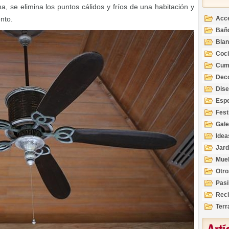
ha, se elimina los puntos cálidos y fríos de una habitación y
nto.
Acc
Bañ
Bla
Coc
Cum
Deco
Inte
Dis
Esp
Fest
Gale
Idea
Jard
Mue
Otro
Pasi
Reci
Terr