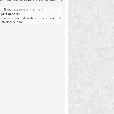
!
por
Vivi
,
publicado el 22.02.2022
 para decorar...
s cactus ( normalmente con pinchas) 50%
universal bueno...