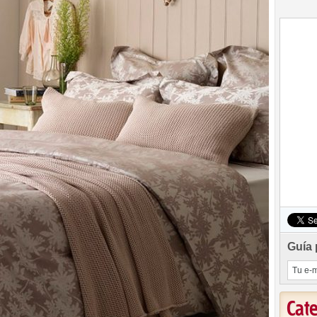
Guía 
Cat