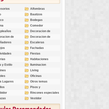
esorios
Alfombras
o
Bautizos
nco
Bodegas
ina
Comedor
pleaños
Decoracion de
Exteriores
racion de
Decoracion de
riores
Ocasiones
eñadores
Escaleras
Especiales
ejos
Fachadas
ividades
Fiestas
rias
Habitaciones
s y Estilo
Iluminacion
ines
Living
bles
Oficinas
s Lugares
Otros temas
llos
Pisos y
revestimientos
bidor
Rincones especiales
azas
Vestidor