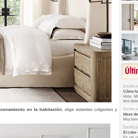
Últ
Escrito 
Cómo hac
Hola. Mu
dos obse
Escrito 
cenamiento en la habitación
, elige estantes colgantes y
Ideas de
Muy buen
Escrito 
El color 
Es un co