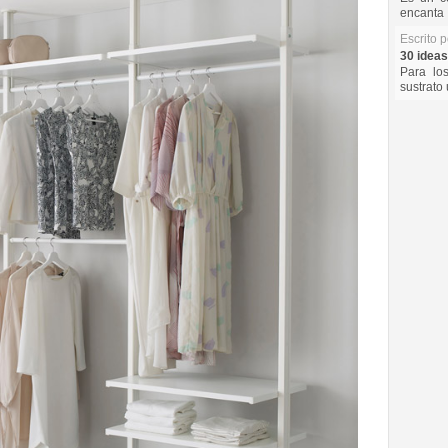
encanta 
Escrito 
30 ideas
Para lo
sustrato 