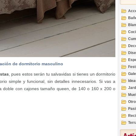
Acc
Bañ
Bla
Coc
Cum
Deco
Inte
Dis
Esp
ación de dormitorio masculino
Fest
stas
, pues estos serán tu salvavidas si tienes un dormitorio
Gale
Idea
rio simple y funcional, sin detalles innecesarios. Si vas a
Jard
a doble con cajones tamaño queen, de 140 o 160 x 200 o
Mue
Otro
Pasi
Reci
Terr