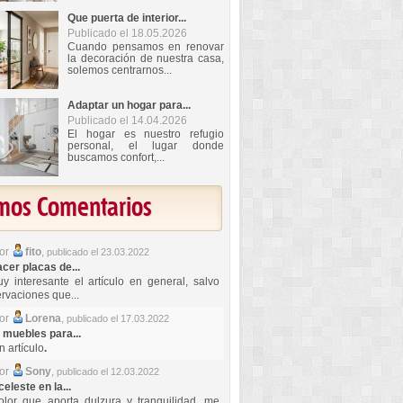
Que puerta de interior...
Publicado el 18.05.2026
Cuando pensamos en renovar
la decoración de nuestra casa,
solemos centrarnos...
Adaptar un hogar para...
Publicado el 14.04.2026
El hogar es nuestro refugio
personal, el lugar donde
buscamos confort,...
imos Comentarios
por
fito
,
publicado el 23.03.2022
er placas de...
y interesante el artículo en general, salvo
rvaciones que...
por
Lorena
,
publicado el 17.03.2022
 muebles para...
 artículo
.
por
Sony
,
publicado el 12.03.2022
celeste en la...
lor que aporta dulzura y tranquilidad, me