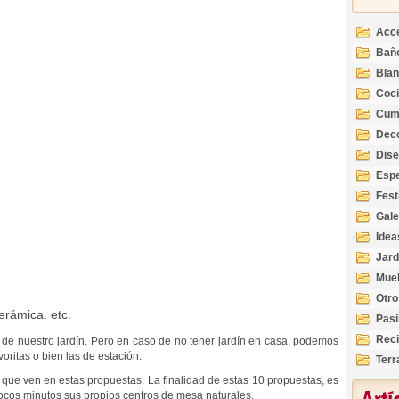
Acc
Bañ
Bla
Coc
Cum
Deco
Inte
Dis
Esp
Fest
Gale
Idea
Jard
Mue
Otro
erámica. etc.
Pasi
Reci
s de nuestro jardín. Pero en caso de no tener jardín en casa, podemos
ritas o bien las de estación.
Terr
s que ven en estas propuestas. La finalidad de estas 10 propuestas, es
ocos minutos sus propios centros de mesa naturales.