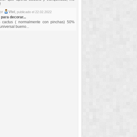
!
por
Vivi
,
publicado el 22.02.2022
 para decorar...
s cactus ( normalmente con pinchas) 50%
universal bueno...