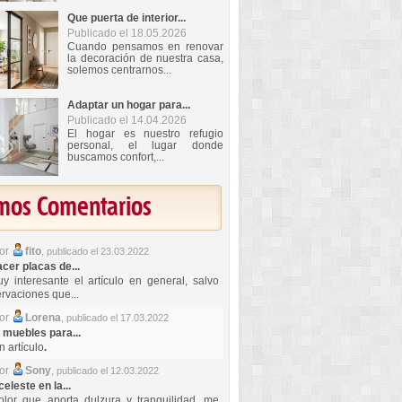
Que puerta de interior...
Publicado el 18.05.2026
Cuando pensamos en renovar
la decoración de nuestra casa,
solemos centrarnos...
Adaptar un hogar para...
Publicado el 14.04.2026
El hogar es nuestro refugio
personal, el lugar donde
buscamos confort,...
imos Comentarios
por
fito
,
publicado el 23.03.2022
er placas de...
y interesante el artículo en general, salvo
rvaciones que...
por
Lorena
,
publicado el 17.03.2022
 muebles para...
 artículo
.
por
Sony
,
publicado el 12.03.2022
celeste en la...
lor que aporta dulzura y tranquilidad, me