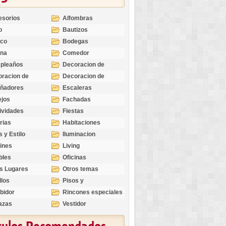
esorios
Alfombras
o
Bautizos
nco
Bodegas
ina
Comedor
pleaños
Decoracion de
Exteriores
racion de
Decoracion de
riores
Ocasiones
eñadores
Escaleras
Especiales
ejos
Fachadas
ividades
Fiestas
rias
Habitaciones
s y Estilo
Iluminacion
ines
Living
bles
Oficinas
s Lugares
Otros temas
llos
Pisos y
revestimientos
bidor
Rincones especiales
azas
Vestidor