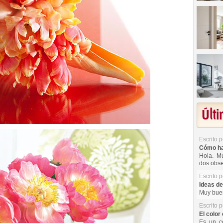
Últ
Escrito 
Cómo hac
Hola. Mu
dos obse
Escrito 
Ideas de
Muy buen
Escrito 
El color 
Es un co