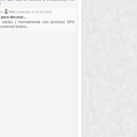
!
por
Vivi
,
publicado el 22.02.2022
 para decorar...
s cactus ( normalmente con pinchas) 50%
universal bueno...