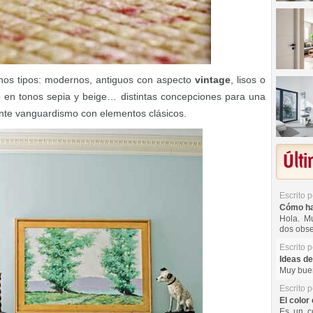
hos tipos: modernos, antiguos con aspecto
vintage
, lisos o
, o en tonos sepia y beige… distintas concepciones para una
te vanguardismo con elementos clásicos.
Últ
Escrito 
Cómo hac
Hola. Mu
dos obse
Escrito 
Ideas de
Muy buen
Escrito 
El color 
Es un co