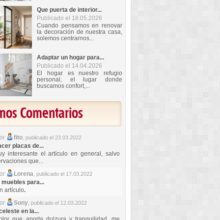
Que puerta de interior...
Publicado el 18.05.2026
Cuando pensamos en renovar
la decoración de nuestra casa,
solemos centrarnos...
Adaptar un hogar para...
Publicado el 14.04.2026
El hogar es nuestro refugio
personal, el lugar donde
buscamos confort,...
imos Comentarios
por
fito
,
publicado el 23.03.2022
er placas de...
y interesante el artículo en general, salvo
rvaciones que...
por
Lorena
,
publicado el 17.03.2022
 muebles para...
 artículo
.
por
Sony
,
publicado el 12.03.2022
celeste en la...
lor que aporta dulzura y tranquilidad, me