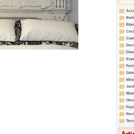
Acc
Bañ
Bla
Coc
Cum
Deco
Inte
Dis
Esp
Fest
Gale
Idea
Jard
Mue
Otro
Pasi
Reci
Terr