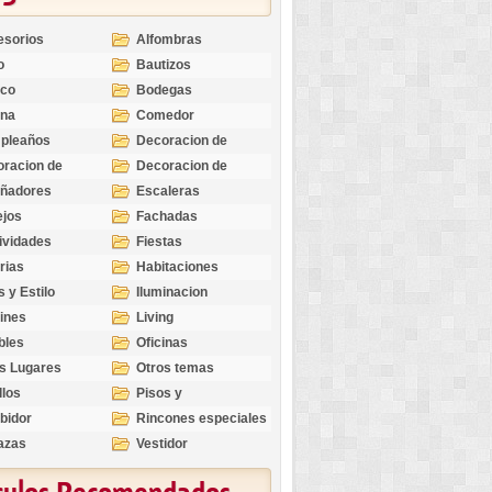
esorios
Alfombras
o
Bautizos
nco
Bodegas
ina
Comedor
pleaños
Decoracion de
Exteriores
racion de
Decoracion de
riores
Ocasiones
eñadores
Escaleras
Especiales
ejos
Fachadas
ividades
Fiestas
rias
Habitaciones
s y Estilo
Iluminacion
ines
Living
bles
Oficinas
s Lugares
Otros temas
llos
Pisos y
revestimientos
bidor
Rincones especiales
azas
Vestidor