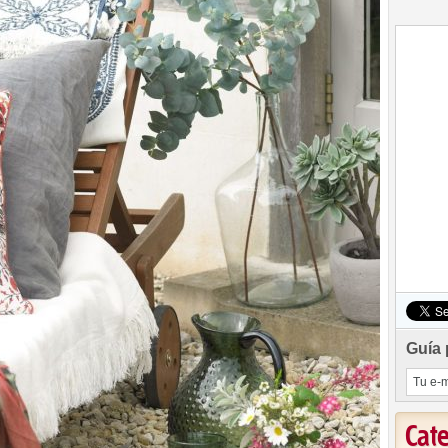
Guía 
Cat