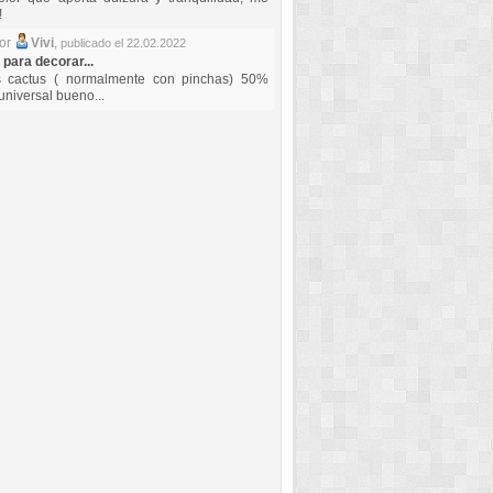
!
por
Vivi
,
publicado el 22.02.2022
 para decorar...
s cactus ( normalmente con pinchas) 50%
universal bueno...