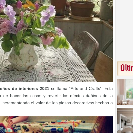
Últi
seños de interiores 2021
se llama “Arts and Crafts”. Esta
 de hacer las cosas y revertir los efectos dañinos de la
incrementando el valor de las piezas decorativas hechas a