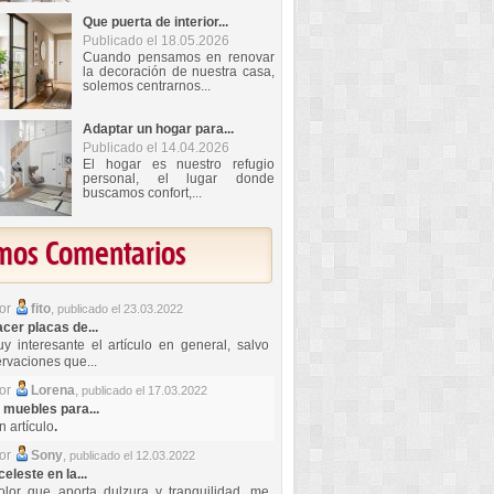
Que puerta de interior...
Publicado el 18.05.2026
Cuando pensamos en renovar
la decoración de nuestra casa,
solemos centrarnos...
Adaptar un hogar para...
Publicado el 14.04.2026
El hogar es nuestro refugio
personal, el lugar donde
buscamos confort,...
imos Comentarios
por
fito
,
publicado el 23.03.2022
er placas de...
y interesante el artículo en general, salvo
rvaciones que...
por
Lorena
,
publicado el 17.03.2022
 muebles para...
 artículo
.
por
Sony
,
publicado el 12.03.2022
celeste en la...
lor que aporta dulzura y tranquilidad, me