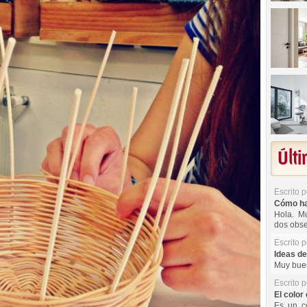
Últ
Escrito 
Cómo hac
Hola. Mu
dos obse
Escrito 
Ideas de
Muy buen
Escrito 
El color 
Es un co