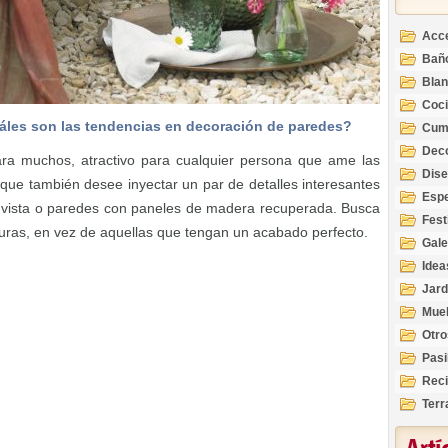
Acc
Bañ
Bla
Coc
áles son las tendencias en decoración de paredes?
Cum
Deco
ra muchos, atractivo para cualquier persona que ame las
Inte
Dis
ue también desee inyectar un par de detalles interesantes
Esp
a vista o paredes con paneles de madera recuperada. Busca
Fest
turas, en vez de aquellas que tengan un acabado perfecto.
Gale
Idea
Jard
Mue
Otro
Pasi
Reci
Terr