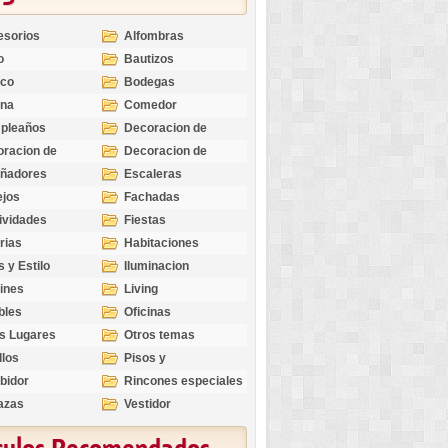
esorios
Alfombras
o
Bautizos
nco
Bodegas
ina
Comedor
pleaños
Decoracion de
Exteriores
racion de
Decoracion de
riores
Ocasiones
eñadores
Escaleras
Especiales
ejos
Fachadas
ividades
Fiestas
rias
Habitaciones
s y Estilo
Iluminacion
ines
Living
bles
Oficinas
s Lugares
Otros temas
llos
Pisos y
revestimientos
bidor
Rincones especiales
azas
Vestidor