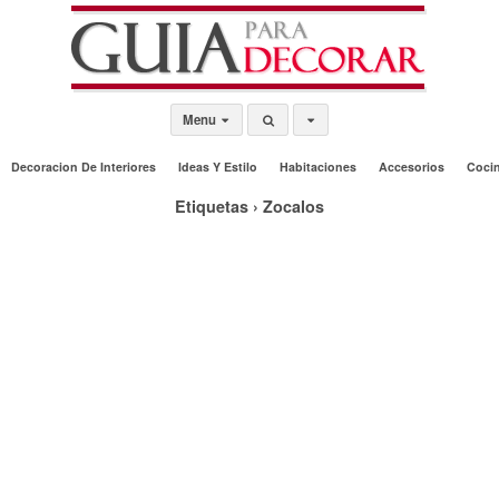
Menu
Decoracion De Interiores
Ideas Y Estilo
Habitaciones
Accesorios
Coci
Etiquetas › Zocalos