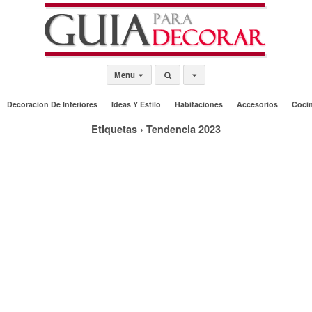
Menu
Decoracion De Interiores
Ideas Y Estilo
Habitaciones
Accesorios
Coci
Etiquetas › Tendencia 2023