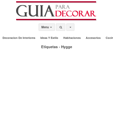
Menu
Decoracion De Interiores
Ideas Y Estilo
Habitaciones
Accesorios
Coci
Etiquetas › Hygge